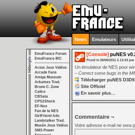
News
Emulateurs
Utilita
EmuFrance Forum
[Console]
puNES v0.
EmuFrance IRC
Posté le
06/06/2011
à
13:43
par
===================
Un émulateur de NES pour win
Actus Jeux Vidéos
Arcade Fans
– Correct some bugs in the MM
Amiga Museum
Télécharger puNES D3D9 (
Arkames Trad.
Site Officiel
Bruno C. Zone
Calice
En savoir plus…
CBSata
CPS2Shock
EF-Nes
Fan de la NES
GirlFriend Adv.
Commentaire ¬
Landstalker Trad.
Votre adresse e-mail ne sera p
Musée Jeux Vidéos
SMS Power