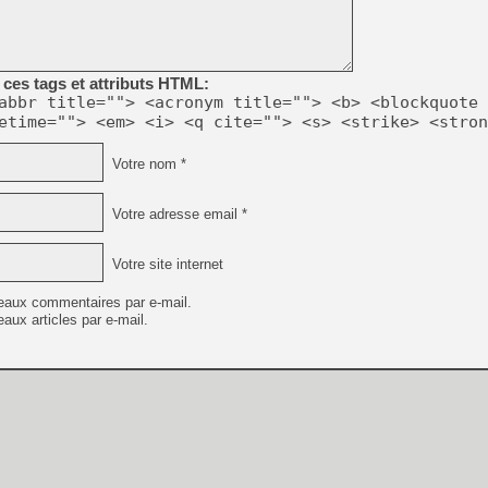
[Mo5] Deux inédits du Virtu
ces tags et attributs HTML:
[GK] Le beat'em up The Walk
abbr title=""> <acronym title=""> <b> <blockquote 
etime=""> <em> <i> <q cite=""> <s> <strike> <stron
[GK] Endless Legend 2 : enf
Votre nom *
[LS] [PS5] Le WebKit Userl
Votre adresse email *
[GK] Oubliez Crazy Taxi, S
Votre site internet
[LS] [Switch] NSZ 5.0.0 es
eaux commentaires par e-mail.
[GK] Bethesda fête les 30 
aux articles par e-mail.
[GK] Roblox : l'action en B