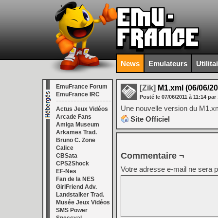
News
Emulateurs
Utilita
EmuFrance Forum
[Zik]
M1.xml (06/06/20
EmuFrance IRC
Posté le
07/06/2011
à
11:14
par 
===================
Une nouvelle version du M1.xml 
Actus Jeux Vidéos
Arcade Fans
Site Officiel
Amiga Museum
Arkames Trad.
Bruno C. Zone
Calice
Commentaire ¬
CBSata
CPS2Shock
Votre adresse e-mail ne sera p
EF-Nes
Fan de la NES
GirlFriend Adv.
Landstalker Trad.
Musée Jeux Vidéos
SMS Power