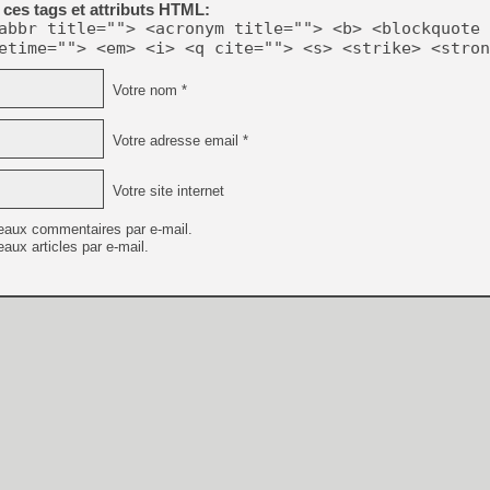
ces tags et attributs HTML:
[GK] Capcom relance Monste
abbr title=""> <acronym title=""> <b> <blockquote 
etime=""> <em> <i> <q cite=""> <s> <strike> <stron
Votre nom *
[Mo5] Deux inédits du Virtu
[GK] Le beat'em up The Walk
[GK] Endless Legend 2 : enf
Votre adresse email *
Votre site internet
[LS] [PS5] Le WebKit Userl
eaux commentaires par e-mail.
aux articles par e-mail.
[GK] Oubliez Crazy Taxi, S
[LS] [Switch] NSZ 5.0.0 es
[GK] Bethesda fête les 30 