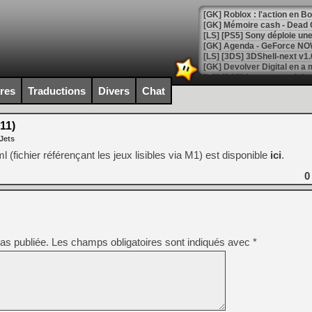
[GK] Roblox : l'action en B
[GK] Agenda - GeForce NOW
[GK] Devolver Digital en a 
[LS] [PS5] ps5-y2jb-autolo
ires
Traductions
Divers
Chat
[GK] Pourquoi Marvel Tokon 
[GK] Test : Restory : Chill
11)
[GK] GTA 6 : Rockstar Games
Jets
[GK] Hot Wheels Infinite Rus
[GK] Mémoire cash - Secret 
(fichier référençant les jeux lisibles via M1) est disponible
ici
.
[GK] Résultats Nintendo : 
0
[GK] Déjà des dégraissage
[Mo5] Brickboy cherche à r
[GK] Minecraft et ses « Gra
[GK] Beast of Reincarnation
as publiée.
Les champs obligatoires sont indiqués avec
*
[GK] Ubisoft : fin de parti
[GK] Mémoire cash - Metroid
[GK] Dan Houser (GTA) défe
[GK] Comment EA Sports FC
[GK] Crimson Moon : un Dark
[GK] Isle of Reveries : le j
[GK] Moonlighter 2 : The En