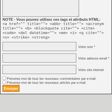
NOTE - Vous pouvez utilisez ces tags et attributs HTML:
<a href="" title=""> <abbr title=""> <acronym
title=""> <b> <blockquote cite=""> <cite>
<code> <del datetime=""> <em> <i> <q cite="">
<s> <strike> <strong>
Votre nom *
Votre adresse email *
Votre site internet
Prévenez-moi de tous les nouveaux commentaires par e-mail.
Prévenez-moi de tous les nouveaux articles par e-mail.