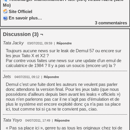
Mo)
Site Officiel
En savoir plus…
3
commentaires
Discussion (3) ¬
Tata Jacky
03/07/2011, 09:59
|
Répondre
Toujours aucune news sur le leak de Demul 57 ou encore sur
les jeux Taito X et X2 ?
Par contre vous faites une news sur une update d’un emul de
calculatrice de 1984 ? Il y a pas un soucis (encore un) la ?
Jets
04/07/2011, 09:12
|
Répondre
Demul c’est une fuite dont les auteurs ne veulent pas parler
donc attendons la version final. Pour les jeux taito (que nous
possédons d’ailleurs depuis bien avant les leaks « officiels »)
nous n’en parlerons pas car il ne s’agit pas d’émulation et de
plus le système est encore exploité donc ça n’a pas sa place
ici, tout comme toi si ça ne te convient pas, ciao.
Tata Yoyo
04/07/2011, 17:49
|
Répondre
« Pas sa place ici », genre tu as tous les originaux chez toi de