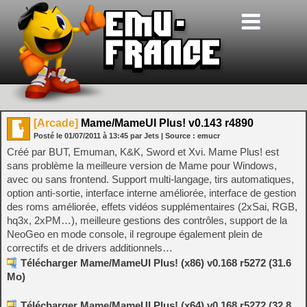
[Arcade]
Mame/MameUI Plus! v0.143 r4890
Posté le
01/07/2011
à
13:45
par Jets
| Source :
emucr
Créé par BUT, Emuman, K&K, Sword et Xvi. Mame Plus! est
sans problème la meilleure version de Mame pour Windows,
avec ou sans frontend. Support multi-langage, tirs automatiques,
option anti-sortie, interface interne améliorée, interface de gestion
des roms améliorée, effets vidéos supplémentaires (2xSai, RGB,
hq3x, 2xPM…), meilleure gestions des contrôles, support de la
NeoGeo en mode console, il regroupe également plein de
correctifs et de drivers additionnels…
Télécharger Mame/MameUI Plus! (x86) v0.168 r5272 (31.6
Mo)
Télécharger Mame/MameUI Plus! (x64) v0.168 r5272 (32.8