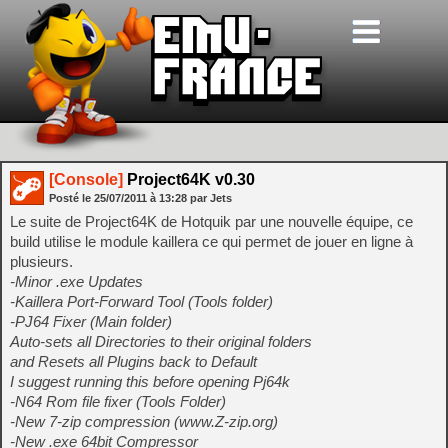
[Console]
Project64K v0.30
Posté le
25/07/2011
à
13:28
par Jets
Le suite de Project64K de Hotquik par une nouvelle équipe, ce
build utilise le module kaillera ce qui permet de jouer en ligne à
plusieurs.
-Minor .exe Updates
-Kaillera Port-Forward Tool (Tools folder)
-PJ64 Fixer (Main folder)
Auto-sets all Directories to their original folders
and Resets all Plugins back to Default
I suggest running this before opening Pj64k
-N64 Rom file fixer (Tools Folder)
-New 7-zip compression (www.Z-zip.org)
-New .exe 64bit Compressor