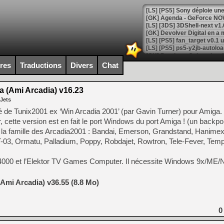
[GK] Agenda - GeForce NOW
[GK] Devolver Digital en a 
[LS] [PS5] ps5-y2jb-autolo
[GK] Pourquoi Marvel Tokon 
ires
Traductions
Divers
Chat
[GK] Test : Restory : Chill
[GK] GTA 6 : Rockstar Games
[GK] Hot Wheels Infinite Rus
a (Ami Arcadia) v16.23
[GK] Mémoire cash - Secret 
 Jets
[GK] Résultats Nintendo : 
é de Tunix2001 ex ‘Win Arcadia 2001’ (par Gavin Turner) pour Amiga. 
[GK] Déjà des dégraissage
cette version est en fait le port Windows du port Amiga ! (un backpor
 la famille des Arcadia2001 : Bandai, Emerson, Grandstand, Hanimex,
[Mo5] Brickboy cherche à r
[GK] Minecraft et ses « Gra
-03, Ormatu, Palladium, Poppy, Robdajet, Rowtron, Tele-Fever, Tem
[GK] Beast of Reincarnation
VC 4000 et l’Elektor TV Games Computer. Il nécessite Windows 9x/ME
[GK] Ubisoft : fin de parti
[GK] Mémoire cash - Metroid
[GK] Dan Houser (GTA) défe
Ami Arcadia) v36.55 (8.8 Mo)
[GK] Comment EA Sports FC
[GK] Crimson Moon : un Dark
[GK] Isle of Reveries : le j
[GK] Moonlighter 2 : The En
0
[GK] Capcom relance Monste