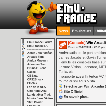
News
Emulateurs
Utilita
EmuFrance Forum
[Console]
Win Arcadi
EmuFrance IRC
Posté le
26/07/2011
à
22:21
par
===================
AmiArcadia est le port amélior
Actus Jeux Vidéos
Arcade Fans
James Jacobs et Gavin Turner, 
Amiga Museum
Il émule les consoles basé sur
Arkames Trad.
Leisure-Vision, Leonardo, MPT
Bruno C. Zone
Tunix, etc.
Calice
CBSata
Il supporte aussi l’Interton 
CPS2Shock
tourne aussi sous Vista.
EF-Nes
Télécharger Win Arcadia (
Fan de la NES
GirlFriend Adv.
Site Officiel
Landstalker Trad.
En savoir plus…
Musée Jeux Vidéos
SMS Power