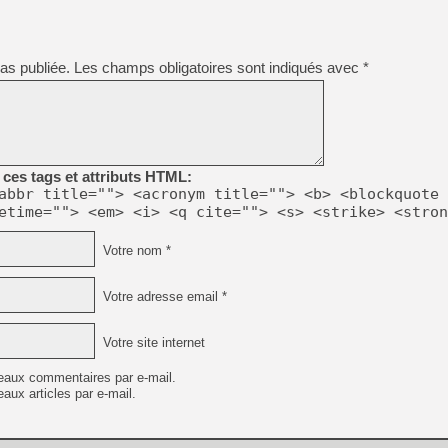
[Mo5] Deux inédits du Virtu
as publiée.
Les champs obligatoires sont indiqués avec
*
[GK] Le beat'em up The Walk
[GK] Endless Legend 2 : enf
[LS] [PS5] Le WebKit Userl
ces tags et attributs HTML:
abbr title=""> <acronym title=""> <b> <blockquote 
etime=""> <em> <i> <q cite=""> <s> <strike> <stron
[GK] Oubliez Crazy Taxi, S
[LS] [Switch] NSZ 5.0.0 es
Votre nom *
[GK] No More Room in Hell 2
Votre adresse email *
Votre site internet
eaux commentaires par e-mail.
aux articles par e-mail.