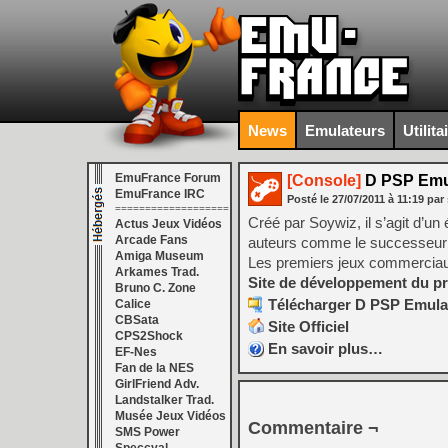
News
Emulateurs
Utilita
EmuFrance Forum
[Console]
D PSP Emu
EmuFrance IRC
Posté le
27/07/2011
à
11:19
par
===================
Créé par Soywiz, il s’agit d’u
Actus Jeux Vidéos
Arcade Fans
auteurs comme le successeur
Amiga Museum
Les premiers jeux commerciau
Arkames Trad.
Site de développement du pr
Bruno C. Zone
Télécharger D PSP Emulat
Calice
CBSata
Site Officiel
CPS2Shock
En savoir plus…
EF-Nes
Fan de la NES
GirlFriend Adv.
Landstalker Trad.
Musée Jeux Vidéos
Commentaire ¬
SMS Power