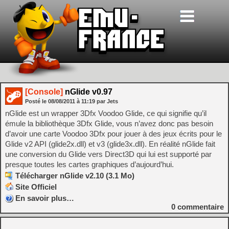
[Console]
nGlide v0.97
Posté le
08/08/2011
à
11:19
par Jets
nGlide est un wrapper 3Dfx Voodoo Glide, ce qui signifie qu’il
émule la bibliothèque 3Dfx Glide, vous n’avez donc pas besoin
d’avoir une carte Voodoo 3Dfx pour jouer à des jeux écrits pour le
Glide v2 API (glide2x.dll) et v3 (glide3x.dll). En réalité nGlide fait
une conversion du Glide vers Direct3D qui lui est supporté par
presque toutes les cartes graphiques d’aujourd’hui.
Télécharger nGlide v2.10 (3.1 Mo)
Site Officiel
En savoir plus…
0
commentaire