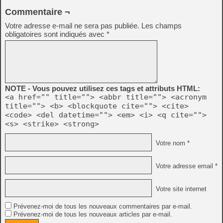
Commentaire ¬
Votre adresse e-mail ne sera pas publiée.
Les champs
obligatoires sont indiqués avec
*
NOTE - Vous pouvez utilisez ces tags et attributs HTML:
<a href="" title=""> <abbr title=""> <acronym
title=""> <b> <blockquote cite=""> <cite>
<code> <del datetime=""> <em> <i> <q cite="">
<s> <strike> <strong>
Votre nom *
Votre adresse email *
Votre site internet
Prévenez-moi de tous les nouveaux commentaires par e-mail.
Prévenez-moi de tous les nouveaux articles par e-mail.