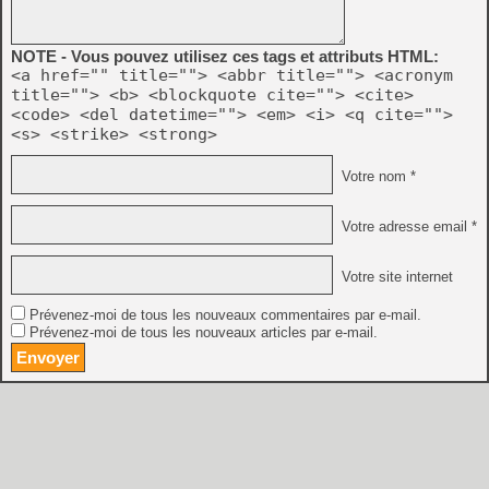
NOTE - Vous pouvez utilisez ces tags et attributs HTML:
<a href="" title=""> <abbr title=""> <acronym
title=""> <b> <blockquote cite=""> <cite>
<code> <del datetime=""> <em> <i> <q cite="">
<s> <strike> <strong>
Votre nom *
Votre adresse email *
Votre site internet
Prévenez-moi de tous les nouveaux commentaires par e-mail.
Prévenez-moi de tous les nouveaux articles par e-mail.