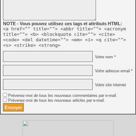
NOTE - Vous pouvez utilisez ces tags et attributs HTML:
<a href="" title=""> <abbr title=""> <acronym
title=""> <b> <blockquote cite=""> <cite>
<code> <del datetime=""> <em> <i> <q cite="">
<s> <strike> <strong>
Votre nom *
Votre adresse email *
Votre site internet
Prévenez-moi de tous les nouveaux commentaires par e-mail.
Prévenez-moi de tous les nouveaux articles par e-mail.