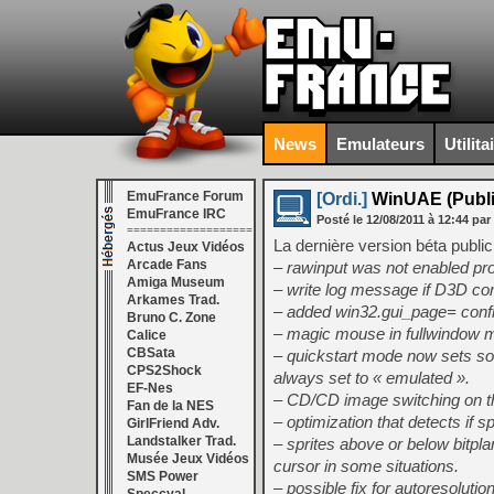
News
Emulateurs
Utilita
EmuFrance Forum
[Ordi.]
WinUAE (Public
EmuFrance IRC
Posté le
12/08/2011
à
12:44
par
===================
La dernière version béta publi
Actus Jeux Vidéos
Arcade Fans
– rawinput was not enabled prop
Amiga Museum
– write log message if D3D com
Arkames Trad.
– added win32.gui_page=
confi
Bruno C. Zone
– magic mouse in fullwindow 
Calice
CBSata
– quickstart mode now sets sou
CPS2Shock
always set to « emulated ».
EF-Nes
– CD/CD image switching on the
Fan de la NES
– optimization that detects if 
GirlFriend Adv.
Landstalker Trad.
– sprites above or below bitp
Musée Jeux Vidéos
cursor in some situations.
SMS Power
– possible fix for autoresolutio