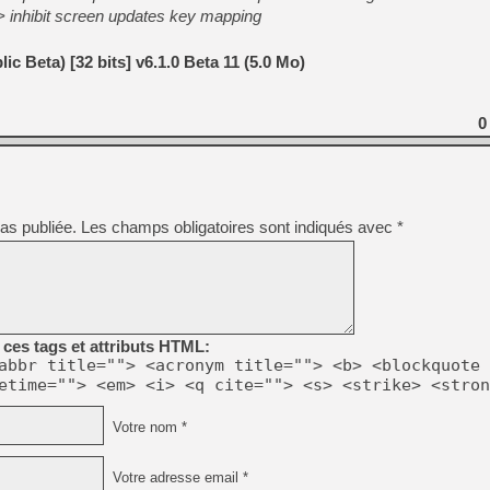
[GK] Beast of Reincarnation
-> inhibit screen updates key mapping
[GK] Ubisoft : fin de parti
[GK] Mémoire cash - Metroid
[GK] Dan Houser (GTA) défe
c Beta) [32 bits] v6.1.0 Beta 11 (5.0 Mo)
[GK] Comment EA Sports FC
[GK] Crimson Moon : un Dark
[GK] Isle of Reveries : le j
0
[GK] Moonlighter 2 : The En
[GK] Capcom relance Monste
[Mo5] Deux inédits du Virtu
as publiée.
Les champs obligatoires sont indiqués avec
*
[GK] Le beat'em up The Walk
[GK] Endless Legend 2 : enf
[LS] [PS5] Premiers signes 
ces tags et attributs HTML:
abbr title=""> <acronym title=""> <b> <blockquote 
etime=""> <em> <i> <q cite=""> <s> <strike> <stron
Votre nom *
Votre adresse email *