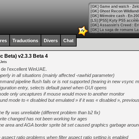
[Mo5] DOOM arrive en cart
[GK] Bethesda fête les 30 
ires
Traductions
Divers
Chat
[GK] Roblox : l'action en B
 Beta) v2.3.3 Beta 4
[GK] Agenda - GeForce NOW
 Jets
[GK] Devolver Digital en a 
c de l’excellent WinUAE.
erly in all situations (mainly affected -rawhid parameter)
[LS] [PS5] ps5-y2jb-autolo
mand pipeline flush fails or is not supported (tearing in new vsync 
[GK] Pourquoi Marvel Tokon 
guration entry, selects default panel when GUI opens
[GK] Test : Restory : Chill
mode only uncaptures if mouse would move to another monitor
[GK] GTA 6 : Rockstar Games
nd mode to « disabled but emulated » if it was « disabled », previous
[GK] Hot Wheels Infinite Rus
[GK] Mémoire cash - Secret 
[GK] Résultats Nintendo : 
 fly was unreliable (different problem than b2 fix)
sprite changed has not been working for ages
[GK] Déjà des dégraissage
lane area and AGA border sprite bit set caused graphics garbage arou
[Mo5] Brickboy cherche à r
[GK] Minecraft et ses « Gra
n aspect ratio problems when filter aspect ratio setting is enabled