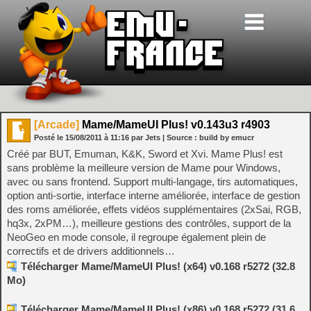
[Arcade]
Mame/MameUI Plus! v0.143u3 r4903
Posté le
15/08/2011
à
11:16
par Jets
| Source :
build by emucr
Créé par BUT, Emuman, K&K, Sword et Xvi. Mame Plus! est
sans problème la meilleure version de Mame pour Windows,
avec ou sans frontend. Support multi-langage, tirs automatiques,
option anti-sortie, interface interne améliorée, interface de gestion
des roms améliorée, effets vidéos supplémentaires (2xSai, RGB,
hq3x, 2xPM…), meilleure gestions des contrôles, support de la
NeoGeo en mode console, il regroupe également plein de
correctifs et de drivers additionnels…
Télécharger Mame/MameUI Plus! (x64) v0.168 r5272 (32.8
Mo)
Télécharger Mame/MameUI Plus! (x86) v0.168 r5272 (31.6