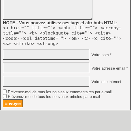
NOTE - Vous pouvez utilisez ces tags et attributs HTML:
<a href="" title=""> <abbr title=""> <acronym
title=""> <b> <blockquote cite=""> <cite>
<code> <del datetime=""> <em> <i> <q cite="">
<s> <strike> <strong>
Votre nom *
Votre adresse email *
Votre site internet
Prévenez-moi de tous les nouveaux commentaires par e-mail.
Prévenez-moi de tous les nouveaux articles par e-mail.