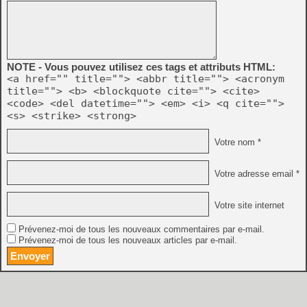
NOTE - Vous pouvez utilisez ces tags et attributs HTML:
<a href="" title=""> <abbr title=""> <acronym
title=""> <b> <blockquote cite=""> <cite>
<code> <del datetime=""> <em> <i> <q cite="">
<s> <strike> <strong>
Votre nom *
Votre adresse email *
Votre site internet
Prévenez-moi de tous les nouveaux commentaires par e-mail.
Prévenez-moi de tous les nouveaux articles par e-mail.