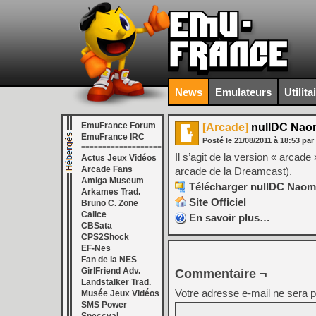
News
Emulateurs
Utilita
EmuFrance Forum
[Arcade]
nullDC Naomi
EmuFrance IRC
Posté le
21/08/2011
à
18:53
par
===================
Il s’agit de la version « arcad
Actus Jeux Vidéos
Arcade Fans
arcade de la Dreamcast).
Amiga Museum
Télécharger nullDC Naomi 
Arkames Trad.
Site Officiel
Bruno C. Zone
Calice
En savoir plus…
CBSata
CPS2Shock
EF-Nes
Fan de la NES
GirlFriend Adv.
Commentaire ¬
Landstalker Trad.
Votre adresse e-mail ne sera p
Musée Jeux Vidéos
SMS Power