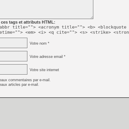
ces tags et attributs HTML:
[Mo5] DOOM arrive en cart
abbr title=""> <acronym title=""> <b> <blockquote 
[GK] Bethesda fête les 30 
etime=""> <em> <i> <q cite=""> <s> <strike> <stron
[GK] Roblox : l'action en B
Votre nom *
[GK] Agenda - GeForce NOW
[GK] Devolver Digital en a 
Votre adresse email *
[LS] [PS5] ps5-y2jb-autolo
Votre site internet
[GK] Pourquoi Marvel Tokon 
[GK] Test : Restory : Chill
eaux commentaires par e-mail.
[GK] GTA 6 : Rockstar Games
[GK] Un mod transforme Fall
aux articles par e-mail.
[GK] Diddy Kong Racing, le 