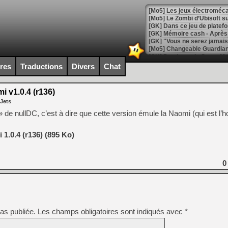
[Mo5] Les jeux électroméca
[Mo5] Le Zombi d’Ubisoft s
[GK] Dans ce jeu de platefo
[GK] Mémoire cash - Après 
[GK] "Vous ne serez jamais
[Mo5] Changeable Guardian 
[GK] Des bugs de Super Mar
[LS] [Switch] NSP Auto Inst
ires
Traductions
Divers
Chat
 v1.0.4 (r136)
 Jets
[GK] La saga horrifique Am
e » de nullDC, c’est à dire que cette version émule la Naomi (qui est l
1.0.4 (r136) (895 Ko)
[GK] Le portage de Super M
[Mo5] Le jeu de course fut
0
[GK] Guillermo del Toro ado
[LTF] Eté 2026 - Séquence 
[GK] Mistfall Hunter : déjà 
[GK] Wo Long 2 évolue avec
[GK] Crossfire : un TPS à 100
as publiée.
Les champs obligatoires sont indiqués avec
*
[LS] [PS5] Premiers signes 