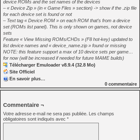
device ROMs and the set names of the devices
– « Device Zip » (in « Game Files » section) -> show if the .zip file
for each device set is found or not
– Text tag « Device ROM » on each ROM that’s from a device
set (ROMs list panel). This is only shown on games, not device
sets
Feature « View Missing ROMs/CHDs » (F8 hot-key) updated to
list device names and « device_name.zip » found or missing
NOTE: this feature support a max of 10 device sets per game…
for now (will be increased if needed for future MAME builds)
Télécharger Emuloader v8.9.4 (32.8 Mo)
Site Officiel
En savoir plus…
0
commentaire
Commentaire ¬
Votre adresse e-mail ne sera pas publiée.
Les champs
obligatoires sont indiqués avec
*