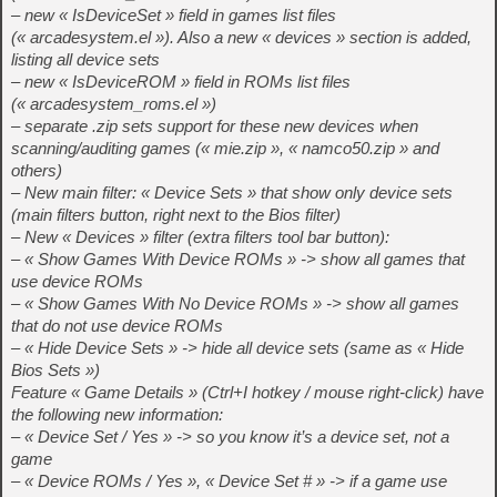
– new « IsDeviceSet » field in games list files
(« arcadesystem.el »). Also a new « devices » section is added,
listing all device sets
– new « IsDeviceROM » field in ROMs list files
(« arcadesystem_roms.el »)
– separate .zip sets support for these new devices when
scanning/auditing games (« mie.zip », « namco50.zip » and
others)
– New main filter: « Device Sets » that show only device sets
(main filters button, right next to the Bios filter)
– New « Devices » filter (extra filters tool bar button):
– « Show Games With Device ROMs » -> show all games that
use device ROMs
– « Show Games With No Device ROMs » -> show all games
that do not use device ROMs
– « Hide Device Sets » -> hide all device sets (same as « Hide
Bios Sets »)
Feature « Game Details » (Ctrl+I hotkey / mouse right-click) have
the following new information:
– « Device Set / Yes » -> so you know it’s a device set, not a
game
– « Device ROMs / Yes », « Device Set # » -> if a game use