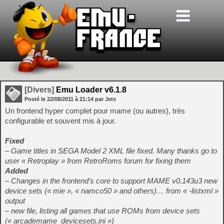
[Divers]
Emu Loader v6.1.8
Posté le
22/08/2011
à
21:14
par Jets
Un frontend hyper complet pour mame (ou autres), très
configurable et souvent mis à jour.
Fixed
– Game titles in SEGA Model 2 XML file fixed. Many thanks go to
user « Retroplay » from RetroRoms forum for fixing them
Added
– Changes in the frontend’s core to support MAME v0.143u3 new
device sets (« mie », « namco50 » and others)… from « -listxml »
output
– new file, listing all games that use ROMs from device sets
(« arcademame_devicesets.ini »)