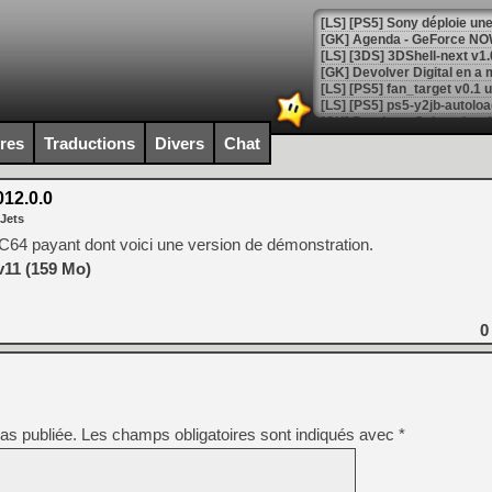
[GK] Agenda - GeForce NOW
[GK] Devolver Digital en a 
[LS] [PS5] ps5-y2jb-autolo
[GK] Pourquoi Marvel Tokon 
ires
Traductions
Divers
Chat
[GK] Test : Restory : Chill
[GK] GTA 6 : Rockstar Games
[GK] Hot Wheels Infinite Rus
12.0.0
[GK] Mémoire cash - Secret 
 Jets
[GK] Résultats Nintendo : 
4 payant dont voici une version de démonstration.
[GK] Déjà des dégraissage
v11 (159 Mo)
[Mo5] Brickboy cherche à r
[GK] Minecraft et ses « Gra
0
[GK] Beast of Reincarnation
[GK] Ubisoft : fin de parti
[GK] Mémoire cash - Metroid
[GK] Dan Houser (GTA) défe
[GK] Comment EA Sports FC
[GK] Crimson Moon : un Dark
as publiée.
Les champs obligatoires sont indiqués avec
*
[GK] Isle of Reveries : le j
[GK] Moonlighter 2 : The En
[GK] Capcom relance Monste