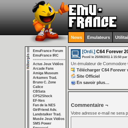
News
Emulateurs
Utilita
EmuFrance Forum
[Ordi.]
C64 Forever 20
EmuFrance IRC
Posté le
25/08/2011
à
15:50
par
===================
Un émulateur de Commodore C6
Actus Jeux Vidéos
Arcade Fans
Télécharger C64 Forever 
Amiga Museum
Site Officiel
Arkames Trad.
En savoir plus…
Bruno C. Zone
Calice
CBSata
CPS2Shock
EF-Nes
Commentaire ¬
Fan de la NES
GirlFriend Adv.
Votre adresse e-mail ne sera p
Landstalker Trad.
Musée Jeux Vidéos
SMS Power