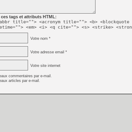
[Mo5] Deux inédits du Virtu
ces tags et attributs HTML:
[GK] Le beat'em up The Walk
abbr title=""> <acronym title=""> <b> <blockquote 
etime=""> <em> <i> <q cite=""> <s> <strike> <stron
[GK] Endless Legend 2 : enf
Votre nom *
[LS] [PS5] Le WebKit Userl
Votre adresse email *
[GK] Oubliez Crazy Taxi, S
Votre site internet
[LS] [Switch] NSZ 5.0.0 es
eaux commentaires par e-mail.
aux articles par e-mail.
[GK] No More Room in Hell 2