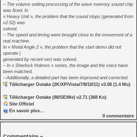
– The volume setting processing of the wave memory sound chip
was fixed. In
« Heavy Unit », the problem that the sound stops (generated from
v2.52) was
solved.
– The speed and timing were brought close to the movement of a
real machine.
In « Metal Angle 2 », the problem that the start demo did not
operate (
generated by recent ver) was solved.
– In « Sherlock Holmes » series, the image and the voice have
been matched.
– Additionally, a detailed part has been improved and corrected.
Télécharger Ootake (2K/XP/Vista/7/8/10/11) v3.06 (1.4 Mo)
Télécharger Ootake (98/SE/Me) v2.71 (368 Ko)
Site Officiel
En savoir plus…
0
commentaire
Commentaire ¬