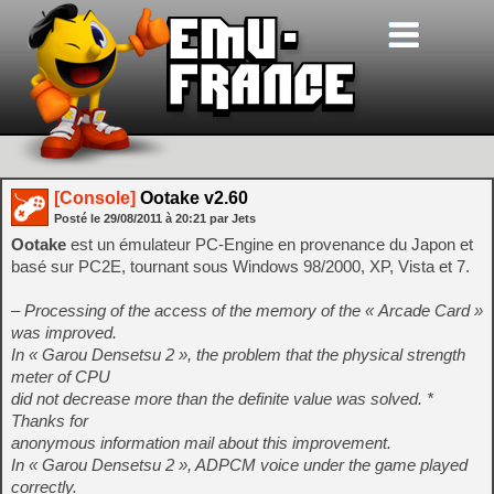
[Console]
Ootake v2.60
Posté le
29/08/2011
à
20:21
par Jets
Ootake
est un émulateur PC-Engine en provenance du Japon et
basé sur PC2E, tournant sous Windows 98/2000, XP, Vista et 7.
– Processing of the access of the memory of the « Arcade Card »
was improved.
In « Garou Densetsu 2 », the problem that the physical strength
meter of CPU
did not decrease more than the definite value was solved. *
Thanks for
anonymous information mail about this improvement.
In « Garou Densetsu 2 », ADPCM voice under the game played
correctly.