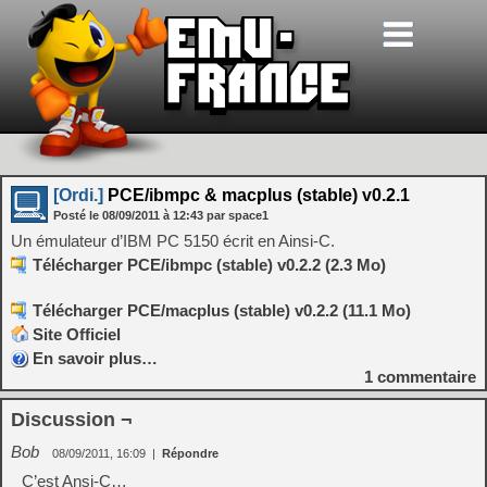
[Ordi.]
PCE/ibmpc & macplus (stable) v0.2.1
Posté le
08/09/2011
à
12:43
par space1
Un émulateur d’IBM PC 5150 écrit en Ainsi-C.
Télécharger PCE/ibmpc (stable) v0.2.2 (2.3 Mo)
Télécharger PCE/macplus (stable) v0.2.2 (11.1 Mo)
Site Officiel
En savoir plus…
1
commentaire
Discussion ¬
Bob
08/09/2011, 16:09
|
Répondre
C’est Ansi-C…