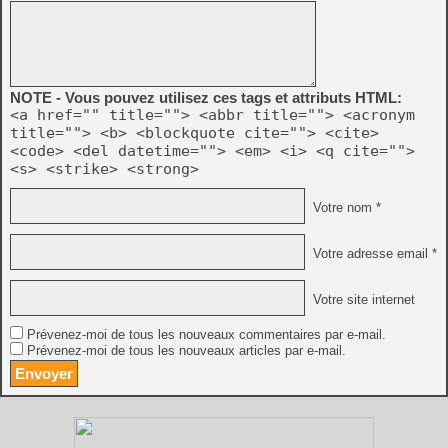
NOTE - Vous pouvez utilisez ces tags et attributs HTML:
<a href="" title=""> <abbr title=""> <acronym
title=""> <b> <blockquote cite=""> <cite>
<code> <del datetime=""> <em> <i> <q cite="">
<s> <strike> <strong>
Votre nom *
Votre adresse email *
Votre site internet
Prévenez-moi de tous les nouveaux commentaires par e-mail.
Prévenez-moi de tous les nouveaux articles par e-mail.