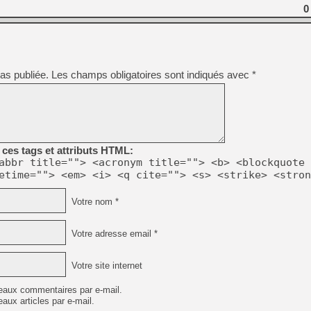
[GK] Capcom relance Monste
0
[Mo5] Deux inédits du Virtu
[GK] Le beat'em up The Walk
as publiée.
Les champs obligatoires sont indiqués avec
*
[GK] Endless Legend 2 : enf
[LS] [PS5] Le WebKit Userl
ces tags et attributs HTML:
abbr title=""> <acronym title=""> <b> <blockquote 
[GK] Oubliez Crazy Taxi, S
etime=""> <em> <i> <q cite=""> <s> <strike> <stron
[LS] [Switch] NSZ 5.0.0 es
Votre nom *
[GK] Bethesda fête les 30 
Votre adresse email *
Votre site internet
eaux commentaires par e-mail.
aux articles par e-mail.