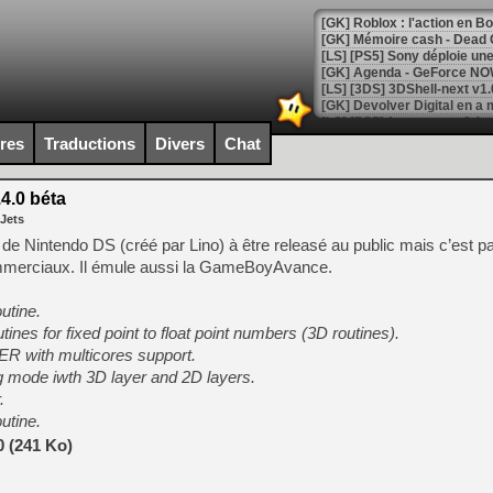
[GK] Roblox : l'action en B
[GK] Agenda - GeForce NOW
[GK] Devolver Digital en a 
[LS] [PS5] ps5-y2jb-autolo
ires
Traductions
Divers
Chat
[GK] Pourquoi Marvel Tokon 
[GK] Test : Restory : Chill
4.0 béta
[GK] GTA 6 : Rockstar Games
 Jets
[GK] Hot Wheels Infinite Rus
[GK] Mémoire cash - Secret 
r de Nintendo DS (créé par Lino) à être releasé au public mais c’est pa
[GK] Résultats Nintendo : 
mmerciaux. Il émule aussi la GameBoyAvance.
[GK] Déjà des dégraissage
utine.
[Mo5] Brickboy cherche à r
tines for fixed point to float point numbers (3D routines).
[GK] Minecraft et ses « Gra
 with multicores support.
[GK] Beast of Reincarnation
g mode iwth 3D layer and 2D layers.
[GK] Ubisoft : fin de parti
.
[GK] Mémoire cash - Metroid
utine.
[GK] Dan Houser (GTA) défe
[GK] Comment EA Sports FC
0 (241 Ko)
[GK] Crimson Moon : un Dark
[GK] Isle of Reveries : le j
[GK] Moonlighter 2 : The En