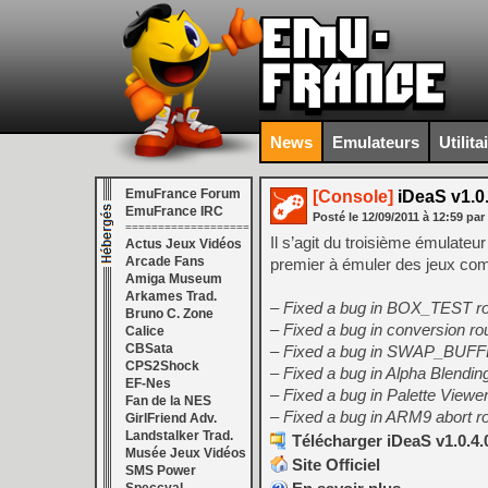
News
Emulateurs
Utilita
EmuFrance Forum
[Console]
iDeaS v1.0.
EmuFrance IRC
Posté le
12/09/2011
à
12:59
par
===================
Il s’agit du troisième émulateu
Actus Jeux Vidéos
Arcade Fans
premier à émuler des jeux co
Amiga Museum
Arkames Trad.
– Fixed a bug in BOX_TEST ro
Bruno C. Zone
– Fixed a bug in conversion rou
Calice
CBSata
– Fixed a bug in SWAP_BUFFER
CPS2Shock
– Fixed a bug in Alpha Blendin
EF-Nes
– Fixed a bug in Palette Viewer
Fan de la NES
– Fixed a bug in ARM9 abort ro
GirlFriend Adv.
Landstalker Trad.
Télécharger iDeaS v1.0.4.
Musée Jeux Vidéos
Site Officiel
SMS Power