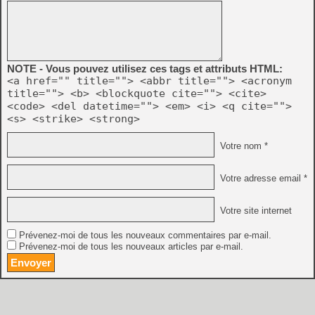
NOTE - Vous pouvez utilisez ces tags et attributs HTML:
<a href="" title=""> <abbr title=""> <acronym
title=""> <b> <blockquote cite=""> <cite>
<code> <del datetime=""> <em> <i> <q cite="">
<s> <strike> <strong>
Votre nom *
Votre adresse email *
Votre site internet
Prévenez-moi de tous les nouveaux commentaires par e-mail.
Prévenez-moi de tous les nouveaux articles par e-mail.