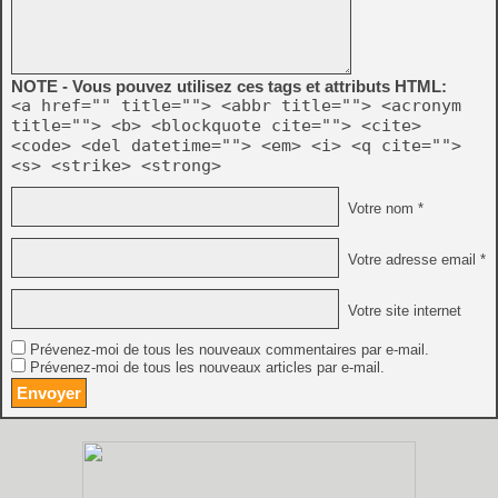
NOTE - Vous pouvez utilisez ces tags et attributs HTML:
<a href="" title=""> <abbr title=""> <acronym
title=""> <b> <blockquote cite=""> <cite>
<code> <del datetime=""> <em> <i> <q cite="">
<s> <strike> <strong>
Votre nom *
Votre adresse email *
Votre site internet
Prévenez-moi de tous les nouveaux commentaires par e-mail.
Prévenez-moi de tous les nouveaux articles par e-mail.