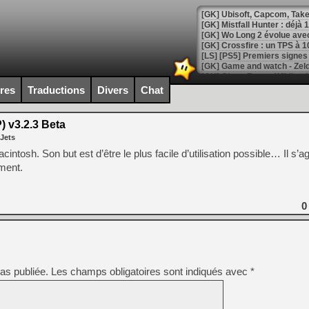
[GK] Mistfall Hunter : déjà 
[GK] Wo Long 2 évolue avec
[GK] Crossfire : un TPS à 100
[LS] [PS5] Premiers signes 
ires
Traductions
Divers
Chat
) v3.2.3 Beta
[Mo5] DOOM arrive en cart
 Jets
[GK] Bethesda fête les 30 
[GK] Roblox : l'action en B
tosh. Son but est d’être le plus facile d’utilisation possible… Il s’agi
ment.
[GK] Agenda - GeForce NOW
[GK] Devolver Digital en a 
0
[LS] [PS5] ps5-y2jb-autolo
[GK] Pourquoi Marvel Tokon 
[GK] Test : Restory : Chill
[GK] GTA 6 : Rockstar Games
as publiée.
Les champs obligatoires sont indiqués avec
*
[GK] Hot Wheels Infinite Rus
[GK] Mémoire cash - Secret 
[GK] Résultats Nintendo : 