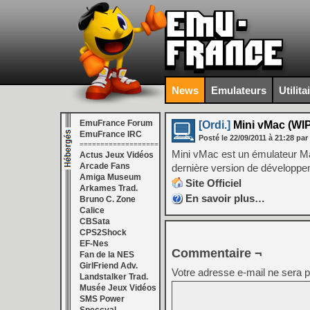
News
Emulateurs
Utilita
EmuFrance Forum
[Ordi.]
Mini vMac (WIP
EmuFrance IRC
Posté le
22/09/2011
à
21:28
par
===================
Mini vMac est un émulateur Macin
Actus Jeux Vidéos
Arcade Fans
dernière version de développe
Amiga Museum
Site Officiel
Arkames Trad.
En savoir plus…
Bruno C. Zone
Calice
CBSata
CPS2Shock
EF-Nes
Commentaire ¬
Fan de la NES
GirlFriend Adv.
Votre adresse e-mail ne sera p
Landstalker Trad.
Musée Jeux Vidéos
SMS Power