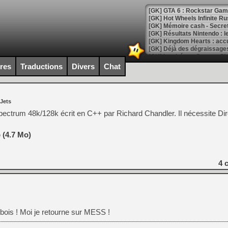
[GK] GTA 6 : Rockstar Games
[GK] Hot Wheels Infinite Rus
[GK] Mémoire cash - Secret 
[GK] Résultats Nintendo : 
[GK] Déjà des dégraissage
[Mo5] Brickboy cherche à r
ires
Traductions
Divers
Chat
[GK] Minecraft et ses « Gra
[GK] Beast of Reincarnation
[GK] Ubisoft : fin de parti
 Jets
[GK] Mémoire cash - Metroid
[GK] Dan Houser (GTA) défe
pectrum 48k/128k écrit en C++ par Richard Chandler. Il nécessite Dir
[GK] Comment EA Sports FC
[GK] Crimson Moon : un Dark
[GK] Isle of Reveries : le j
 (4.7 Mo)
[GK] Moonlighter 2 : The En
[GK] Capcom relance Monste
4
c
[Mo5] Deux inédits du Virtu
[GK] Le beat'em up The Walk
[GK] Endless Legend 2 : enf
u bois ! Moi je retourne sur MESS !