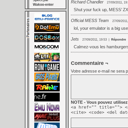
Speccyal
Richard Chandler
27/09/2011, 19
Wakoo-enter
Shut your fuck up, MESS’ Z
Official MESS Team
27/09/2011
lol, your emulator is a big use
Jets
27/09/2011, 19:53
|
Répondre
Calmez-vous les hamburgers 
Commentaire ¬
Votre adresse e-mail ne sera p
NOTE - Vous pouvez utilisez 
<a href="" title=""> <
<cite> <code> <del dat