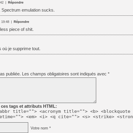
:42
|
Répondre
[LS] [PS5] Le WebKit Userl
X Spectrum emulation sucks.
, 19:48
|
Répondre
[GK] Oubliez Crazy Taxi, S
less piece of shit.
[LS] [Switch] NSZ 5.0.0 es
[GK] No More Room in Hell 2
où je supprime tout.
[GK] Un chatbot Atelier Ryz
[GK] Mémoire cash - Splatte
[GK] Nvidia : le prix des 
[GK] Suikoden Star Leap : 
as publiée.
Les champs obligatoires sont indiqués avec
*
[Mo5] La mini borne d’arc
[GK] Pourquoi Marvel Tokon 
[GK] Test : Restory : Chill
ces tags et attributs HTML:
abbr title=""> <acronym title=""> <b> <blockquote 
etime=""> <em> <i> <q cite=""> <s> <strike> <stron
Votre nom *