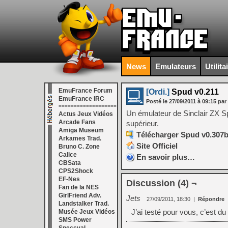
News
Emulateurs
Utilita
EmuFrance Forum
[Ordi.]
Spud v0.211
EmuFrance IRC
Posté le
27/09/2011
à
09:15
par
===================
Un émulateur de Sinclair ZX S
Actus Jeux Vidéos
Arcade Fans
supérieur.
Amiga Museum
Télécharger Spud v0.307b
Arkames Trad.
Site Officiel
Bruno C. Zone
Calice
En savoir plus…
CBSata
CPS2Shock
EF-Nes
Discussion (4) ¬
Fan de la NES
GirlFriend Adv.
Jets
27/09/2011, 18:30
|
Répondre
Landstalker Trad.
J’ai testé pour vous, c’est d
Musée Jeux Vidéos
SMS Power