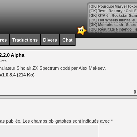
[GK] Pourquoi Marvel Tokon 
[GK] Test : Restory : Chill
[GK] GTA 6 : Rockstar Games
[GK] Hot Wheels Infinite Rus
[GK] Mémoire cash - Secret 
[GK] Résultats Nintendo : 
[GK] Déjà des dégraissage
ires
Traductions
Divers
Chat
[Mo5] Brickboy cherche à r
[GK] Minecraft et ses « Gra
.2.0 Alpha
Jets
[GK] Beast of Reincarnation
[GK] Ubisoft : fin de parti
ulateur Sinclair ZX Spectrum codé par Alex Makeev.
[GK] Mémoire cash - Metroid
1.0.8.4 (214 Ko)
[GK] Dan Houser (GTA) défe
[GK] Comment EA Sports FC
[GK] Crimson Moon : un Dark
[GK] Isle of Reveries : le j
0
[GK] Moonlighter 2 : The En
[GK] Capcom relance Monste
as publiée.
Les champs obligatoires sont indiqués avec
*
[Mo5] Deux inédits du Virtu
[GK] Le beat'em up The Walk
[GK] Endless Legend 2 : enf