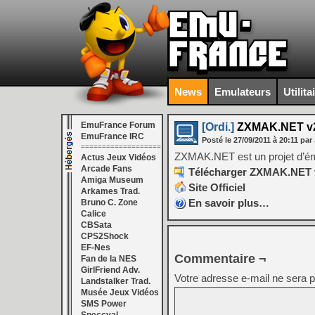
News
Emulateurs
Utilita
EmuFrance Forum
[Ordi.]
ZXMAK.NET v2
EmuFrance IRC
Posté le
27/09/2011
à
20:11
par 
===================
ZXMAK.NET est un projet d’ém
Actus Jeux Vidéos
Arcade Fans
Télécharger ZXMAK.NET v
Amiga Museum
Site Officiel
Arkames Trad.
En savoir plus…
Bruno C. Zone
Calice
CBSata
CPS2Shock
EF-Nes
Commentaire ¬
Fan de la NES
GirlFriend Adv.
Votre adresse e-mail ne sera p
Landstalker Trad.
Musée Jeux Vidéos
SMS Power