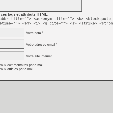
[LS] [PS5] Le WebKit Userl
ces tags et attributs HTML:
abbr title=""> <acronym title=""> <b> <blockquote 
etime=""> <em> <i> <q cite=""> <s> <strike> <stron
[GK] Oubliez Crazy Taxi, S
Votre nom *
[LS] [Switch] NSZ 5.0.0 es
Votre adresse email *
[GK] No More Room in Hell 2
[GK] Un chatbot Atelier Ryz
Votre site internet
[GK] Mémoire cash - Splatte
[GK] Nvidia : le prix des 
eaux commentaires par e-mail.
[GK] Suikoden Star Leap : 
aux articles par e-mail.
[Mo5] La mini borne d’arc