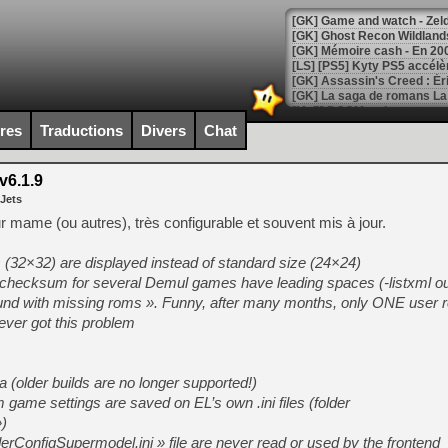
[Mo5] DOOM arrive en cart
[GK] Bethesda fête les 30 
ires
Traductions
Divers
Chat
[GK] Roblox : l'action en B
v6.1.9
[GK] Agenda - GeForce NOW
 Jets
[GK] Devolver Digital en a 
 mame (ou autres), très configurable et souvent mis à jour.
[LS] [PS5] ps5-y2jb-autolo
ns (32×32) are displayed instead of standard size (24×24)
[GK] Pourquoi Marvel Tokon 
 checksum for several Demul games have leading spaces (-listxml ou
[GK] Test : Restory : Chill
und with missing roms ». Funny, after many months, only ONE user r
[GK] GTA 6 : Rockstar Games
never got this problem
[GK] Hot Wheels Infinite Rus
[GK] Mémoire cash - Secret 
[GK] Résultats Nintendo : 
 (older builds are no longer supported!)
[GK] Déjà des dégraissage
 game settings are saved on EL’s own .ini files (folder
[Mo5] Brickboy cherche à r
»)
[GK] Minecraft et ses « Gra
derConfigSupermodel.ini » file are never read or used by the frontend