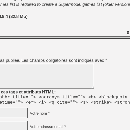
[GK] Beast of Reincarnation
s list is required to create a Supermodel games list (older versions
[GK] Ubisoft : fin de parti
[GK] Mémoire cash - Metroid
[GK] Dan Houser (GTA) défe
.9.4 (32.8 Mo)
[GK] Comment EA Sports FC
[GK] Crimson Moon : un Dark
[GK] Isle of Reveries : le j
0
[GK] Moonlighter 2 : The En
[GK] Capcom relance Monste
[Mo5] Deux inédits du Virtu
as publiée.
Les champs obligatoires sont indiqués avec
*
[GK] Le beat'em up The Walk
[GK] Endless Legend 2 : enf
[LS] [PS5] Premiers signes 
ces tags et attributs HTML:
abbr title=""> <acronym title=""> <b> <blockquote 
etime=""> <em> <i> <q cite=""> <s> <strike> <stron
Votre nom *
Votre adresse email *