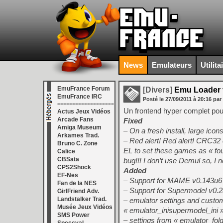
News
Emulateurs
Utilita
EmuFrance Forum
[Divers]
Emu Loader 
EmuFrance IRC
Posté le
27/09/2011
à
20:16
par
===================
Un frontend hyper complet pour
Actus Jeux Vidéos
Arcade Fans
Fixed
Amiga Museum
– On a fresh install, large ico
Arkames Trad.
– Red alert! Red alert! CRC32
Bruno C. Zone
EL to set these games as « fo
Calice
CBSata
bug!!! I don’t use Demul so, I 
CPS2Shock
Added
EF-Nes
– Support for MAME v0.143u6
Fan de la NES
– Support for Supermodel v0.2a
GirlFriend Adv.
Landstalker Trad.
– emulator settings and custom
Musée Jeux Vidéos
« emulator_inisupermodel_ini 
SMS Power
– settings from « emulator_fol