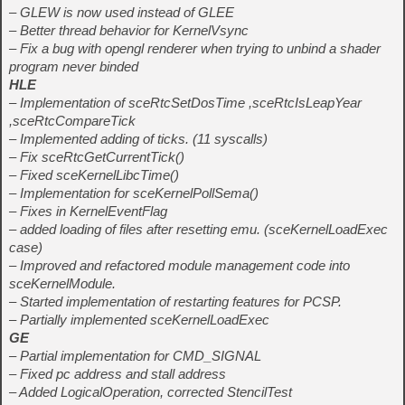
– GLEW is now used instead of GLEE
– Better thread behavior for KernelVsync
– Fix a bug with opengl renderer when trying to unbind a shader
program never binded
HLE
– Implementation of sceRtcSetDosTime ,sceRtcIsLeapYear
,sceRtcCompareTick
– Implemented adding of ticks. (11 syscalls)
– Fix sceRtcGetCurrentTick()
– Fixed sceKernelLibcTime()
– Implementation for sceKernelPollSema()
– Fixes in KernelEventFlag
– added loading of files after resetting emu. (sceKernelLoadExec
case)
– Improved and refactored module management code into
sceKernelModule.
– Started implementation of restarting features for PCSP.
– Partially implemented sceKernelLoadExec
GE
– Partial implementation for CMD_SIGNAL
– Fixed pc address and stall address
– Added LogicalOperation, corrected StencilTest