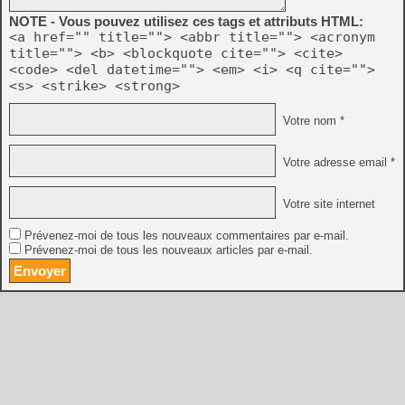
NOTE - Vous pouvez utilisez ces tags et attributs HTML:
<a href="" title=""> <abbr title=""> <acronym
title=""> <b> <blockquote cite=""> <cite>
<code> <del datetime=""> <em> <i> <q cite="">
<s> <strike> <strong>
Votre nom *
Votre adresse email *
Votre site internet
Prévenez-moi de tous les nouveaux commentaires par e-mail.
Prévenez-moi de tous les nouveaux articles par e-mail.