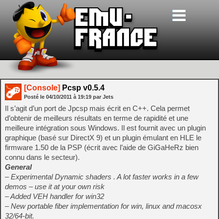
[Console]
Pcsp v0.5.4
Posté le
04/10/2011
à
19:19
par Jets
Il s’agit d’un port de Jpcsp mais écrit en C++. Cela permet
d’obtenir de meilleurs résultats en terme de rapidité et une
meilleure intégration sous Windows. Il est fournit avec un plugin
graphique (basé sur DirectX 9) et un plugin émulant en HLE le
firmware 1.50 de la PSP (écrit avec l’aide de GiGaHeRz bien
connu dans le secteur).
General
– Experimental Dynamic shaders . A lot faster works in a few
demos – use it at your own risk
– Added VEH handler for win32
– New portable fiber implementation for win, linux and macosx
32/64-bit.