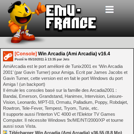
[Console]
Win Arcadia (Ami Arcadia) v16.4
Posté le
05/10/2011
à
13:35
par Jets
AmiArcadia est le port amélioré de Tunix2001 ex ‘Win Arcadia
2001’ (par Gavin Turner) pour Amiga. Ecrit par James Jacobs et
Gavin Turner, cette version est en fait le port Windows du port
Amiga ! (un backport)
Il émule les consoles basé sur la famille des Arcadia2001 :
Bandai, Emerson, Grandstand, Hanimex, Intervision, Leisure-
Vision, Leonardo, MPT-03, Ormatu, Palladium, Poppy, Robdajet,
Rowtron, Tele-Fever, Tempest, Tryom, Tunix, etc.
Il supporte aussi l’Interton VC 4000 et l’Elektor TV Games
Computer. Il nécessite Windows 9x/ME/NT/2000/XP et tourne
aussi sous Vista.
Télécharger Win Arcadia (Ami Arcadia) v36.55 (8.8 Mo)