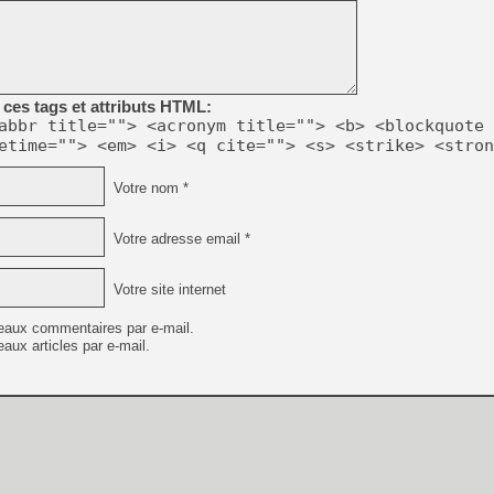
[Mo5] Deux inédits du Virtu
[GK] Le beat'em up The Walk
ces tags et attributs HTML:
[GK] Endless Legend 2 : enf
abbr title=""> <acronym title=""> <b> <blockquote 
etime=""> <em> <i> <q cite=""> <s> <strike> <stron
[LS] [PS5] Le WebKit Userl
Votre nom *
Votre adresse email *
[GK] Oubliez Crazy Taxi, S
[LS] [Switch] NSZ 5.0.0 es
Votre site internet
[GK] Bethesda fête les 30 
[GK] Roblox : l'action en B
eaux commentaires par e-mail.
aux articles par e-mail.