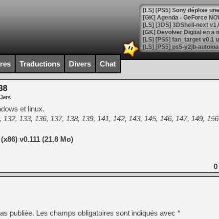
[GK] Agenda - GeForce NOW
[GK] Devolver Digital en a 
[LS] [PS5] ps5-y2jb-autolo
[GK] Pourquoi Marvel Tokon 
ires
Traductions
Divers
Chat
[GK] Test : Restory : Chill
[GK] GTA 6 : Rockstar Games
[GK] Hot Wheels Infinite Rus
38
[GK] Mémoire cash - Secret 
 Jets
[GK] Résultats Nintendo : 
dows et linux.
[GK] Déjà des dégraissage
32, 133, 136, 137, 138, 139, 141, 142, 143, 145, 146, 147, 149, 156
[Mo5] Brickboy cherche à r
[GK] Minecraft et ses « Gra
x86) v0.111 (21.8 Mo)
[GK] Beast of Reincarnation
[GK] Ubisoft : fin de parti
[GK] Mémoire cash - Metroid
0
[GK] Dan Houser (GTA) défe
[GK] Comment EA Sports FC
[GK] Crimson Moon : un Dark
[GK] Isle of Reveries : le j
[GK] Moonlighter 2 : The En
[GK] Capcom relance Monste
as publiée.
Les champs obligatoires sont indiqués avec
*