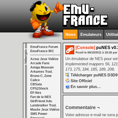
News
Emulateurs
Utilita
EmuFrance Forum
[Console]
puNES v0.
EmuFrance IRC
Posté le
06/10/2011
à
18:26
par
===================
Un émulateur de NES pour win
Actus Jeux Vidéos
Arcade Fans
Implemented mappers 56, 121, 1
Amiga Museum
173, 175, 184, 185, 189, 208.
Arkames Trad.
Télécharger puNES D3D9 (
Bruno C. Zone
Calice
Site Officiel
CBSata
En savoir plus…
CPS2Shock
EF-Nes
Fan de la NES
GirlFriend Adv.
Landstalker Trad.
Commentaire ¬
Musée Jeux Vidéos
SMS Power
Votre adresse e-mail ne sera p