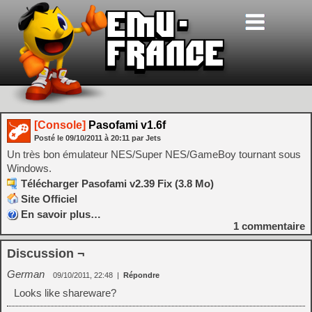
[Console]
Pasofami v1.6f
Posté le
09/10/2011
à
20:11
par Jets
Un très bon émulateur NES/Super NES/GameBoy tournant sous
Windows.
Télécharger Pasofami v2.39 Fix (3.8 Mo)
Site Officiel
En savoir plus…
1
commentaire
Discussion ¬
German
09/10/2011, 22:48
|
Répondre
Looks like shareware?