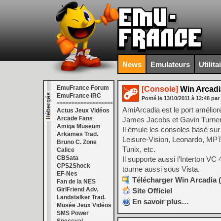
News
Emulateurs
Utilita
EmuFrance Forum
[Console]
Win Arcadi
EmuFrance IRC
Posté le
13/10/2011
à
12:48
par
===================
AmiArcadia est le port amélior
Actus Jeux Vidéos
Arcade Fans
James Jacobs et Gavin Turner, 
Amiga Museum
Il émule les consoles basé sur
Arkames Trad.
Leisure-Vision, Leonardo, MPT
Bruno C. Zone
Tunix, etc.
Calice
CBSata
Il supporte aussi l’Interton 
CPS2Shock
tourne aussi sous Vista.
EF-Nes
Télécharger Win Arcadia (
Fan de la NES
GirlFriend Adv.
Site Officiel
Landstalker Trad.
En savoir plus…
Musée Jeux Vidéos
SMS Power