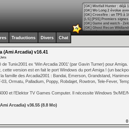
[GK] Mistfall Hunter : déjà 
[GK] Wo Long 2 évolue avec
[GK] Crossfire : un TPS à 100
[LS] [PS5] Premiers signes 
ires
Traductions
Divers
Chat
[Mo5] DOOM arrive en cart
a (Ami Arcadia) v16.41
[GK] Bethesda fête les 30 
 Jets
[GK] Roblox : l'action en B
é de Tunix2001 ex ‘Win Arcadia 2001’ (par Gavin Turner) pour Amiga. 
cette version est en fait le port Windows du port Amiga ! (un backpor
[GK] Agenda - GeForce NOW
 la famille des Arcadia2001 : Bandai, Emerson, Grandstand, Hanimex,
[GK] Devolver Digital en a 
-03, Ormatu, Palladium, Poppy, Robdajet, Rowtron, Tele-Fever, Tem
[LS] [PS5] ps5-y2jb-autolo
VC 4000 et l’Elektor TV Games Computer. Il nécessite Windows 9x/ME
[GK] Pourquoi Marvel Tokon 
[GK] Test : Restory : Chill
Ami Arcadia) v36.55 (8.8 Mo)
[GK] GTA 6 : Rockstar Games
[GK] Hot Wheels Infinite Rus
[GK] Mémoire cash - Secret 
[GK] Résultats Nintendo : 
0
[GK] Déjà des dégraissage