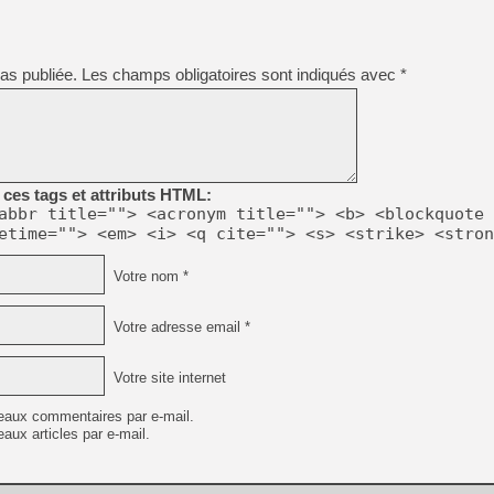
[Mo5] Brickboy cherche à r
[GK] Minecraft et ses « Gra
as publiée.
Les champs obligatoires sont indiqués avec
*
[GK] Beast of Reincarnation
[GK] Ubisoft : fin de parti
[GK] Mémoire cash - Metroid
[GK] Dan Houser (GTA) défe
[GK] Comment EA Sports FC
[GK] Crimson Moon : un Dark
[GK] Isle of Reveries : le j
[GK] Moonlighter 2 : The En
ces tags et attributs HTML:
[GK] Capcom relance Monste
abbr title=""> <acronym title=""> <b> <blockquote 
etime=""> <em> <i> <q cite=""> <s> <strike> <stron
Votre nom *
[Mo5] Deux inédits du Virtu
[GK] Le beat'em up The Walk
[LTF] Eté 2026 - Séquence 
Votre adresse email *
Votre site internet
eaux commentaires par e-mail.
aux articles par e-mail.