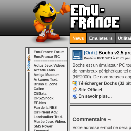
News
Emulateurs
Utilita
EmuFrance Forum
[Ordi.]
Bochs v2.5 pr
EmuFrance IRC
Posté le
06/11/2011
à
20:01
par 
===================
Bochs est un émulateur PC to
Actus Jeux Vidéos
Arcade Fans
de nombreux périphérique tel
Amiga Museum
(NE2000). De nombreuses appli
Arkames Trad.
Télécharger Bochs (32 bits
Bruno C. Zone
Calice
Site Officiel
CBSata
En savoir plus…
CPS2Shock
EF-Nes
Fan de la NES
GirlFriend Adv.
Landstalker Trad.
Commentaire ¬
Musée Jeux Vidéos
SMS Power
Votre adresse e-mail ne sera p