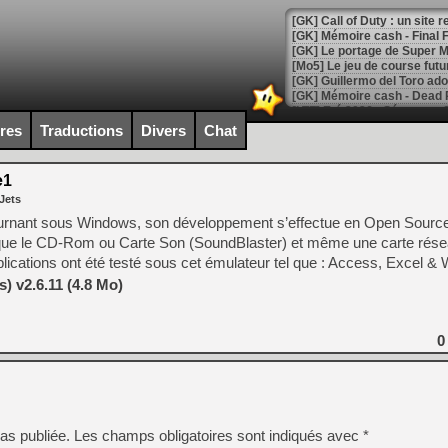
[GK] Le portage de Super M
[Mo5] Le jeu de course fut
[GK] Guillermo del Toro ado
[LTF] Eté 2026 - Séquence 
ires
Traductions
Divers
Chat
[GK] Mistfall Hunter : déjà 
[GK] Wo Long 2 évolue avec
[GK] Crossfire : un TPS à 100
e1
[LS] [PS5] Premiers signes 
Jets
urnant sous Windows, son développement s’effectue en Open Source.
 que le CD-Rom ou Carte Son (SoundBlaster) et même une carte rése
cations ont été testé sous cet émulateur tel que : Access, Excel &
) v2.6.11 (4.8 Mo)
[Mo5] DOOM arrive en cart
[GK] Bethesda fête les 30 
[GK] Roblox : l'action en B
0
[GK] Agenda - GeForce NOW
[GK] Devolver Digital en a 
[LS] [PS5] ps5-y2jb-autolo
as publiée.
Les champs obligatoires sont indiqués avec
*