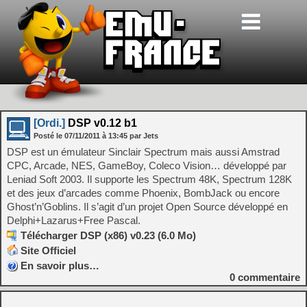
[Ordi.]
DSP v0.12 b1
Posté le
07/11/2011
à
13:45
par Jets
DSP est un émulateur Sinclair Spectrum mais aussi Amstrad
CPC, Arcade, NES, GameBoy, Coleco Vision… développé par
Leniad Soft 2003. Il supporte les Spectrum 48K, Spectrum 128K
et des jeux d’arcades comme Phoenix, BombJack ou encore
Ghost’n’Goblins. Il s’agit d’un projet Open Source développé en
Delphi+Lazarus+Free Pascal.
Télécharger DSP (x86) v0.23 (6.0 Mo)
Site Officiel
En savoir plus…
0
commentaire