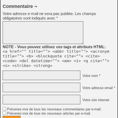
Commentaire ¬
Votre adresse e-mail ne sera pas publiée.
Les champs
obligatoires sont indiqués avec
*
NOTE - Vous pouvez utilisez ces tags et attributs HTML:
<a href="" title=""> <abbr title=""> <acronym
title=""> <b> <blockquote cite=""> <cite>
<code> <del datetime=""> <em> <i> <q cite="">
<s> <strike> <strong>
Votre nom *
Votre adresse email *
Votre site internet
Prévenez-moi de tous les nouveaux commentaires par e-mail.
Prévenez-moi de tous les nouveaux articles par e-mail.