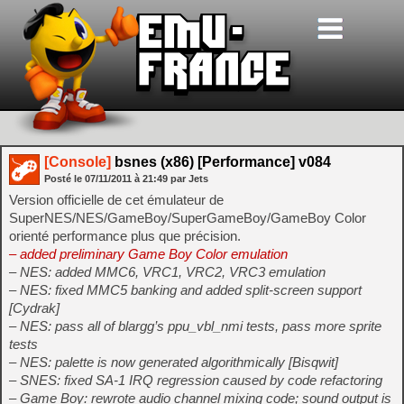
[Console]
bsnes (x86) [Performance] v084
Posté le
07/11/2011
à
21:49
par Jets
Version officielle de cet émulateur de
SuperNES/NES/GameBoy/SuperGameBoy/GameBoy Color
orienté performance plus que précision.
– added preliminary Game Boy Color emulation
– NES: added MMC6, VRC1, VRC2, VRC3 emulation
– NES: fixed MMC5 banking and added split-screen support
[Cydrak]
– NES: pass all of blargg’s ppu_vbl_nmi tests, pass more sprite
tests
– NES: palette is now generated algorithmically [Bisqwit]
– SNES: fixed SA-1 IRQ regression caused by code refactoring
– Game Boy: rewrote audio channel mixing code; sound output is