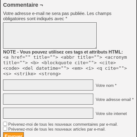
Commentaire ¬
Votre adresse e-mail ne sera pas publiée.
Les champs
obligatoires sont indiqués avec
*
NOTE - Vous pouvez utilisez ces tags et attributs HTML:
<a href="" title=""> <abbr title=""> <acronym
title=""> <b> <blockquote cite=""> <cite>
<code> <del datetime=""> <em> <i> <q cite="">
<s> <strike> <strong>
Votre nom *
Votre adresse email *
Votre site internet
Prévenez-moi de tous les nouveaux commentaires par e-mail.
Prévenez-moi de tous les nouveaux articles par e-mail.