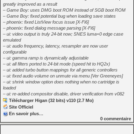
greatly improved as a result
– Game Boy: uses DMG boot ROM instead of SGB boot ROM
– Game Boy: fixed potential bug when loading save states
– phoenix: fixed ListView focus issue [X-Fi6]
– phoenix: fixed dialog message parsing [X-Fi6]
– ui: video output is truly 24-bit now; SNES luma=0 edge case
emulated
– ui: audio frequency, latency, resampler are now user
configurable
– ui: gamma ramp is dynamically adjustable
– ui: all filters ported to 24-bit mode (speed hit to HQ2x)
– ui: added turbo button mappings for all generic controllers
– ui: fixed audio volume on unmute via menu [Ver Greeneyes]
– ui: shrink window option does nothing when no cartridge is
loaded
– ui: re-added compositor disable, driver verification from v082
Télécharger Higan (32 bits) v110 (2.7 Mo)
Site Officiel
En savoir plus…
0
commentaire