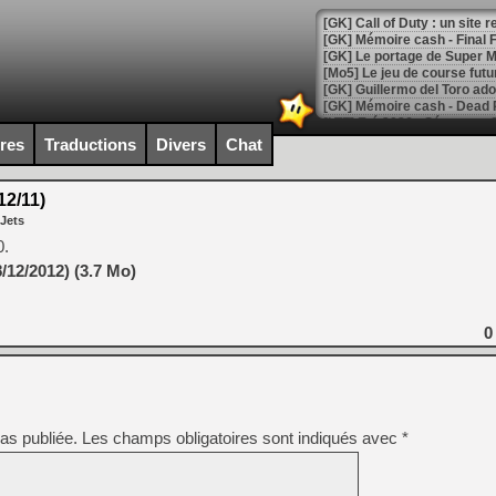
[GK] Le portage de Super M
[Mo5] Le jeu de course fut
[GK] Guillermo del Toro ado
[LTF] Eté 2026 - Séquence 
ires
Traductions
Divers
Chat
[GK] Mistfall Hunter : déjà 
[GK] Wo Long 2 évolue avec
[GK] Crossfire : un TPS à 100
2/11)
[LS] [PS5] Premiers signes 
 Jets
0.
/12/2012) (3.7 Mo)
[Mo5] DOOM arrive en cart
0
[GK] Bethesda fête les 30 
[GK] Roblox : l'action en B
[GK] Agenda - GeForce NOW
as publiée.
Les champs obligatoires sont indiqués avec
*
[GK] Devolver Digital en a 
[LS] [PS5] ps5-y2jb-autolo