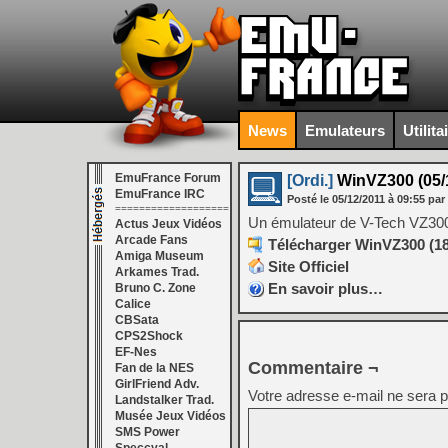
News
Emulateurs
Utilita
EmuFrance Forum
[Ordi.]
WinVZ300 (05/1
EmuFrance IRC
Posté le
05/12/2011
à
09:55
par
===================
Un émulateur de V-Tech VZ30
Actus Jeux Vidéos
Arcade Fans
Télécharger WinVZ300 (18
Amiga Museum
Site Officiel
Arkames Trad.
En savoir plus…
Bruno C. Zone
Calice
CBSata
CPS2Shock
EF-Nes
Commentaire ¬
Fan de la NES
GirlFriend Adv.
Votre adresse e-mail ne sera p
Landstalker Trad.
Musée Jeux Vidéos
SMS Power