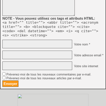
NOTE - Vous pouvez utilisez ces tags et attributs HTML:
<a href="" title=""> <abbr title=""> <acronym
title=""> <b> <blockquote cite=""> <cite>
<code> <del datetime=""> <em> <i> <q cite="">
<s> <strike> <strong>
Votre nom *
Votre adresse email *
Votre site internet
Prévenez-moi de tous les nouveaux commentaires par e-mail.
Prévenez-moi de tous les nouveaux articles par e-mail.