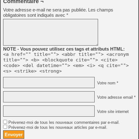
Commentaire ¬
Votre adresse e-mail ne sera pas publiée.
Les champs
obligatoires sont indiqués avec
*
NOTE - Vous pouvez utilisez ces tags et attributs HTML:
<a href="" title=""> <abbr title=""> <acronym
title=""> <b> <blockquote cite=""> <cite>
<code> <del datetime=""> <em> <i> <q cite="">
<s> <strike> <strong>
Votre nom *
Votre adresse email *
Votre site internet
Prévenez-moi de tous les nouveaux commentaires par e-mail.
Prévenez-moi de tous les nouveaux articles par e-mail.