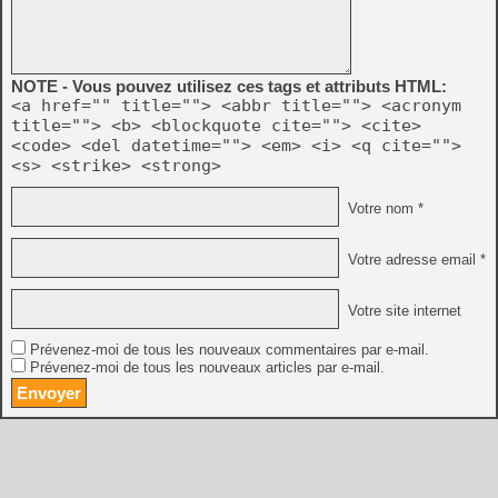
NOTE - Vous pouvez utilisez ces tags et attributs HTML:
<a href="" title=""> <abbr title=""> <acronym
title=""> <b> <blockquote cite=""> <cite>
<code> <del datetime=""> <em> <i> <q cite="">
<s> <strike> <strong>
Votre nom *
Votre adresse email *
Votre site internet
Prévenez-moi de tous les nouveaux commentaires par e-mail.
Prévenez-moi de tous les nouveaux articles par e-mail.