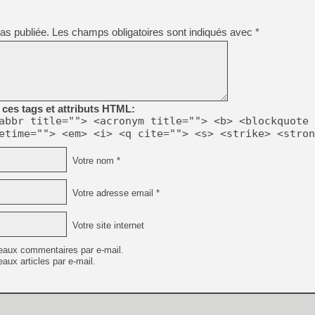
[LS] [PS5] Le WebKit Userl
as publiée.
Les champs obligatoires sont indiqués avec
*
[GK] Oubliez Crazy Taxi, S
[LS] [Switch] NSZ 5.0.0 es
ces tags et attributs HTML:
abbr title=""> <acronym title=""> <b> <blockquote 
[GK] No More Room in Hell 2
etime=""> <em> <i> <q cite=""> <s> <strike> <stron
[GK] Un chatbot Atelier Ryz
[GK] Mémoire cash - Splatte
Votre nom *
[GK] Nvidia : le prix des 
[GK] Suikoden Star Leap : 
Votre adresse email *
[Mo5] La mini borne d’arc
[GK] Pourquoi Marvel Tokon 
Votre site internet
eaux commentaires par e-mail.
aux articles par e-mail.