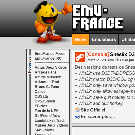
News
Emulateurs
Utilita
EmuFrance Forum
[Console]
Snes9x D3D
EmuFrance IRC
Posté le
12/12/2011
à
17:48
par
===================
Des versions de tests de Snes9
Actus Jeux Vidéos
Arcade Fans
– Win32: use D3DTADDRESS
Amiga Museum
– Win32: match D3D/OGL cg met
Arkames Trad.
– Win32: only save window posit
Bruno C. Zone
– Win32: only allow escape-me
Calice
CBSata
– Win32: save quit hotkey to c
CPS2Shock
– Win32: add quit hotkey
EF-Nes
Site Officiel
Fan de la NES
GirlFriend Adv.
En savoir plus…
Landstalker Trad.
Musée Jeux Vidéos
SMS Power