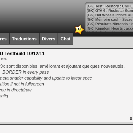
[GK] Test : Restory : Chill
[GK] GTA 6 : Rockstar Games
[GK] Hot Wheels Infinite Rus
[GK] Mémoire cash - Secret 
[GK] Résultats Nintendo : 
[GK] Déjà des dégraissage
ires
Traductions
Divers
Chat
[Mo5] Brickboy cherche à r
[GK] Minecraft et ses « Gra
 Testbuild 10/12/11
[GK] Beast of Reincarnation
 Jets
[GK] Ubisoft : fin de parti
[GK] Mémoire cash - Metroid
x sont disponibles, améliorant et ajoutant quelques nouveautés.
[GK] Dan Houser (GTA) défe
_BORDER in every pass
[GK] Comment EA Sports FC
a shader capability and update to latest spec
[GK] Crimson Moon : un Dark
[GK] Isle of Reveries : le j
ion if not in fullscreen
[GK] Moonlighter 2 : The En
nu in directdraw
[GK] Capcom relance Monste
onfig
[Mo5] Deux inédits du Virtu
[GK] Le beat'em up The Walk
0
[GK] Endless Legend 2 : enf