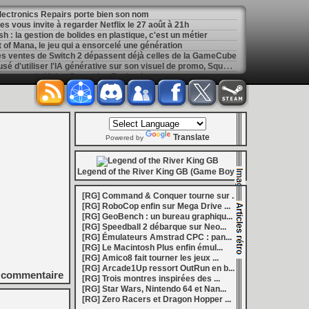
 Electronics Repairs porte bien son nom
 vous invite à regarder Netflix le 27 août à 21h
h : la gestion de bolides en plastique, c'est un métier
of Mana, le jeu qui a ensorcelé une génération
les ventes de Switch 2 dépassent déjà celles de la GameCube
[
GK] Kingdom Hearts : accusé d'utiliser l'IA générative sur son visuel de promo, Square Enix invoque « l'erreur humaine »
s autour de Halo : Campaign Evolved
[
GK] Inspiré par System Shock 2 et Doom 3, le FPS DERELIKT veut vous foutre la trouille à la fin 2026
ecréer l’affichage emblématique de la Game Boy
phismes Éclatants » arriveront sur Switch 2 en octobre
[
LS] [XB360] Xbox360BadUpdate v1.3 l'exploit Xbox 360 gagne en fiabilité et ajoute un mode de récupération
 : après un accueil mitigé, Game Freak va revoir sa copie
Translate
e pour Champions Tactics, le jeu NFT ferme ses portes
Powered by
 : l'hymne ultime à la solitude a déjà quarante ans
nd le maintien des jeux physiques pour les joueurs
 27 veut apporter du sang neuf avec le mode The Grounds
Legend of the River King GB (Game Boy)
siders médiéval à petit prix pour la rentrée
eu inspiré des Zelda de la Game Boy arrivera à la rentrée 2026
[RG] Command & Conquer tourne sur ...
dless Vault arrive sur le marché en 1.0
[RG] RoboCop enfin sur Mega Drive ...
r Hunter Wilds avec un prologue gratuit
[RG] GeoBench : un bureau graphiqu...
[
GK] Mémoire cash - Retour sur Hybrid Heaven, l'étrange exclusivité Konami de la Nintendo 64
[RG] Speedball 2 débarque sur Neo...
[
GK] Nouvelle grève à Quantic Dream (Detroit : Become Human) contre les 115 licenciements
[RG] Émulateurs Amstrad CPC : pan...
[
GK] Mafia The Old Country : l'extension « Homme d'honneur » se dévoile avant sa sortie
[RG] Le Macintosh Plus enfin émul...
[
GK] Marvel's Spider-Man : le succès de Brand New Day au cinéma fait bondir la fréquentation des jeux Insomniac
[RG] Amico8 fait tourner les jeux ...
al Boy disponibles sur le Nintendo Switch Online
[RG] Arcade1Up ressort OutRun en b...
ing Dead : Streets of Survival tient sa date de sortie
commentaire
[RG] Trois montres inspirées des ...
[
GK] C'est officiel, Electronic Arts devient la propriété de l'Arabie saoudite et quitte le marché boursier
[RG] Star Wars, Nintendo 64 et Nan...
in la 1.0, Amplitude bourre les nouvelles factions
[RG] Zero Racers et Dragon Hopper ...
[
LS] [PS5] BD-JB5 : Gezine renomme son exploit Blu-ray Java pour PS5, avec un support confirmé jusqu'au 13.42