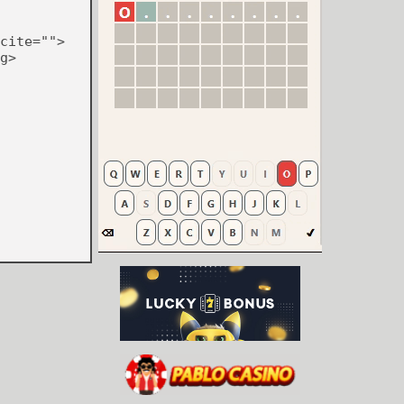
cite="">
g>