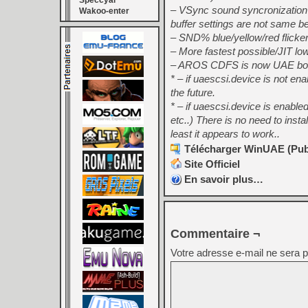
Speccyal
– VSync sound syncronization
Wakoo-enter
buffer settings are not same b
– SND% blue/yellow/red flicker
– More fastest possible/JIT lo
– AROS CDFS is now UAE boot
* – if uaescsi.device is not 
the future.
* – if uaescsi.device is enable
etc..) There is no need to in
least it appears to work..
Télécharger WinUAE (Publi
Site Officiel
En savoir plus…
Commentaire ¬
Votre adresse e-mail ne sera p