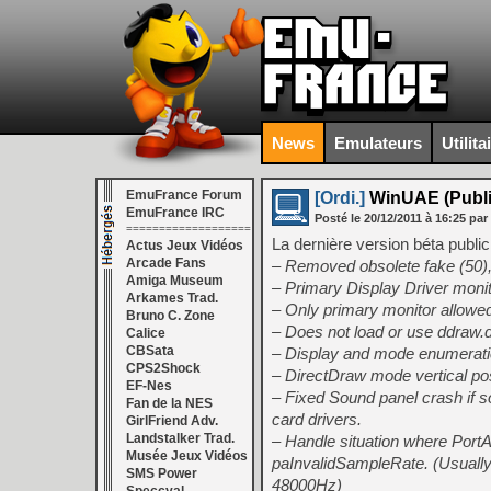
News
Emulateurs
Utilita
EmuFrance Forum
[Ordi.]
WinUAE (Public
EmuFrance IRC
Posté le
20/12/2011
à
16:25
par
===================
La dernière version béta publi
Actus Jeux Vidéos
Arcade Fans
– Removed obsolete fake (50), 
Amiga Museum
– Primary Display Driver moni
Arkames Trad.
– Only primary monitor allow
Bruno C. Zone
– Does not load or use ddraw.
Calice
CBSata
– Display and mode enumeratio
CPS2Shock
– DirectDraw mode vertical pos
EF-Nes
– Fixed Sound panel crash if so
Fan de la NES
card drivers.
GirlFriend Adv.
Landstalker Trad.
– Handle situation where Port
Musée Jeux Vidéos
paInvalidSampleRate. (Usuall
SMS Power
48000Hz)