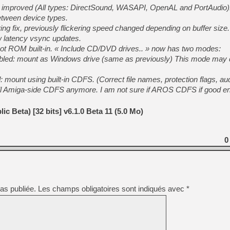
[GK] Agenda - GeForce NOW
 improved (All types: DirectSound, WASAPI, OpenAL and PortAudio).
etween device types.
[GK] Devolver Digital en a 
ing fix, previously flickering speed changed depending on buffer size.
[LS] [PS5] ps5-y2jb-autolo
w latency vsync updates.
 ROM built-in. « Include CD/DVD drives.. » now has two modes:
[GK] Pourquoi Marvel Tokon 
enabled: mount as Windows drive (same as previously) This mode may 
[GK] Test : Restory : Chill
[GK] GTA 6 : Rockstar Games
[GK] Hot Wheels Infinite Rus
d: mount using built-in CDFS. (Correct file names, protection flags, au
[GK] Mémoire cash - Secret 
stall Amiga-side CDFS anymore. I am not sure if AROS CDFS if good e
[GK] Résultats Nintendo : 
[GK] Déjà des dégraissage
c Beta) [32 bits] v6.1.0 Beta 11 (5.0 Mo)
[Mo5] Brickboy cherche à r
[GK] Minecraft et ses « Gra
0
[GK] Beast of Reincarnation
[GK] Ubisoft : fin de parti
as publiée.
Les champs obligatoires sont indiqués avec
*