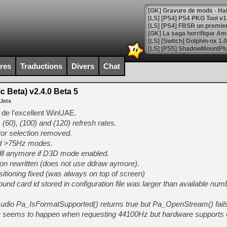
[GK] La saga horrifique Am
ires
Traductions
Divers
Chat
[GK] Le portage de Super M
[Mo5] Le jeu de course fut
[GK] Guillermo del Toro ado
 Beta) v2.4.0 Beta 5
 Jets
[LTF] Eté 2026 - Séquence 
c de l’excellent WinUAE.
[GK] Mistfall Hunter : déjà 
(60), (100) and (120) refresh rates.
[GK] Wo Long 2 évolue avec
tor selection removed.
[GK] Crossfire : un TPS à 100
[LS] [PS5] Premiers signes 
ed >75Hz modes.
dll anymore if D3D mode enabled.
n rewritten (does not use ddraw aymore).
itioning fixed (was always on top of screen)
und card id stored in configuration file was larger than available nu
[Mo5] DOOM arrive en cart
[GK] Bethesda fête les 30 
Audio Pa_IsFormatSupported() returns true but Pa_OpenStream() fails
[GK] Roblox : l'action en B
y seems to happen when requesting 44100Hz but hardware supports 