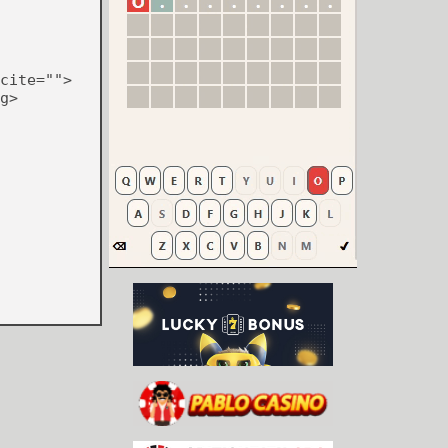
cite="">
g>