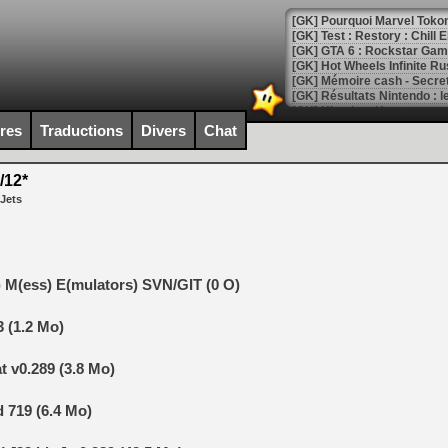
[GK] Pourquoi Marvel Tokon 
[GK] Test : Restory : Chill
[GK] GTA 6 : Rockstar Games
[GK] Hot Wheels Infinite Rus
[GK] Mémoire cash - Secret 
[GK] Résultats Nintendo : 
[GK] Déjà des dégraissage
ires
Traductions
Divers
Chat
[Mo5] Brickboy cherche à r
[GK] Minecraft et ses « Gra
/12*
 Jets
[GK] Beast of Reincarnation
[GK] Ubisoft : fin de parti
[GK] Mémoire cash - Metroid
[GK] Dan Houser (GTA) défe
[GK] Comment EA Sports FC
[GK] Crimson Moon : un Dark
 M(ess) E(mulators) SVN/GIT (0 O)
[GK] Isle of Reveries : le j
[GK] Moonlighter 2 : The En
[GK] Capcom relance Monste
 (1.2 Mo)
 v0.289 (3.8 Mo)
[Mo5] Deux inédits du Virtu
 719 (6.4 Mo)
[GK] Le beat'em up The Walk
[GK] Endless Legend 2 : enf