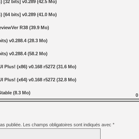
32 bits] v0.289 (42.5 Mo)
64 bits] v0.289 (41.0 Mo)
[LS] [PS5] Le WebKit Userl
eviewVer R38 (39.9 Mo)
[GK] Oubliez Crazy Taxi, S
ts) v0.288.4 (28.3 Mo)
[LS] [Switch] NSZ 5.0.0 es
ts) v0.288.4 (58.2 Mo)
[GK] No More Room in Hell 2
[GK] Un chatbot Atelier Ryz
Plus! (x86) v0.168 r5272 (31.6 Mo)
[GK] Mémoire cash - Splatte
[GK] Nvidia : le prix des 
Plus! (x64) v0.168 r5272 (32.8 Mo)
[GK] Suikoden Star Leap : 
[Mo5] La mini borne d’arc
Stable (8.3 Mo)
0
as publiée.
Les champs obligatoires sont indiqués avec
*