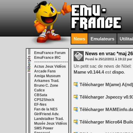
News
Emulateurs
Utilita
EmuFrance Forum
News en vrac *maj 26
EmuFrance IRC
Posté le
25/12/2011
à
19:22
par
===================
Un petit sac de news de Nöel:
Actus Jeux Vidéos
Arcade Fans
Mame v0.144.4
est
dispo
.
Amiga Museum
Arkames Trad.
Télécharger M(ame) A(nd)
Bruno C. Zone
Calice
CBSata
Télécharger Jspeccy v0.93
CPS2Shock
EF-Nes
Télécharger MAMEinfo.dat
Fan de la NES
GirlFriend Adv.
Landstalker Trad.
Télécharger Micro64 Build
Musée Jeux Vidéos
SMS Power