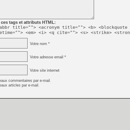
[LS] [PS5] Le WebKit Userl
ces tags et attributs HTML:
[GK] Oubliez Crazy Taxi, S
abbr title=""> <acronym title=""> <b> <blockquote 
etime=""> <em> <i> <q cite=""> <s> <strike> <stron
[LS] [Switch] NSZ 5.0.0 es
Votre nom *
[GK] No More Room in Hell 2
[GK] Un chatbot Atelier Ryz
Votre adresse email *
[GK] Mémoire cash - Splatte
[GK] Nvidia : le prix des 
[GK] Suikoden Star Leap : 
Votre site internet
[Mo5] La mini borne d’arc
eaux commentaires par e-mail.
[GK] Pourquoi Marvel Tokon 
aux articles par e-mail.
[GK] Test : Restory : Chill