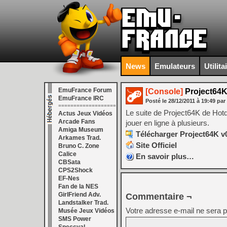
News
Emulateurs
Utilita
EmuFrance Forum
[Console]
Project64K
EmuFrance IRC
Posté le
28/12/2011
à
19:49
par
===================
Le suite de Project64K de Hotqu
Actus Jeux Vidéos
Arcade Fans
jouer en ligne à plusieurs.
Amiga Museum
Télécharger Project64K v0
Arkames Trad.
Site Officiel
Bruno C. Zone
Calice
En savoir plus…
CBSata
CPS2Shock
EF-Nes
Fan de la NES
GirlFriend Adv.
Commentaire ¬
Landstalker Trad.
Votre adresse e-mail ne sera p
Musée Jeux Vidéos
SMS Power