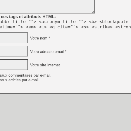
[GK] Mémoire cash - Metroid
[GK] Dan Houser (GTA) défe
[GK] Comment EA Sports FC
[GK] Crimson Moon : un Dark
ces tags et attributs HTML:
[GK] Isle of Reveries : le j
abbr title=""> <acronym title=""> <b> <blockquote 
[GK] Moonlighter 2 : The En
etime=""> <em> <i> <q cite=""> <s> <strike> <stron
[GK] Capcom relance Monste
Votre nom *
[Mo5] Deux inédits du Virtu
Votre adresse email *
[GK] Le beat'em up The Walk
[GK] Endless Legend 2 : enf
Votre site internet
eaux commentaires par e-mail.
aux articles par e-mail.
[LS] [PS5] Premiers signes 