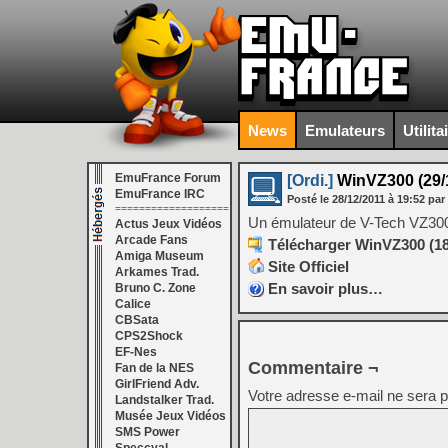
News
Emulateurs
Utilita
EmuFrance Forum
[Ordi.]
WinVZ300 (29/1
EmuFrance IRC
Posté le
28/12/2011
à
19:52
par
===================
Un émulateur de V-Tech VZ30
Actus Jeux Vidéos
Arcade Fans
Télécharger WinVZ300 (18
Amiga Museum
Site Officiel
Arkames Trad.
En savoir plus…
Bruno C. Zone
Calice
CBSata
CPS2Shock
EF-Nes
Commentaire ¬
Fan de la NES
GirlFriend Adv.
Votre adresse e-mail ne sera p
Landstalker Trad.
Musée Jeux Vidéos
SMS Power