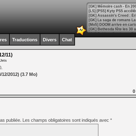
[Mo5] DOOM arrive en cart
[GK] Bethesda fête les 30 
[GK] Roblox : l'action en B
ires
Traductions
Divers
Chat
[GK] Agenda - GeForce NOW
2/11)
[GK] Devolver Digital en a 
 Jets
[LS] [PS5] ps5-y2jb-autolo
0.
/12/2012) (3.7 Mo)
[GK] Pourquoi Marvel Tokon 
[GK] Test : Restory : Chill
[GK] GTA 6 : Rockstar Games
[GK] Hot Wheels Infinite Rus
0
[GK] Mémoire cash - Secret 
[GK] Résultats Nintendo : 
[GK] Déjà des dégraissage
[Mo5] Brickboy cherche à r
as publiée.
Les champs obligatoires sont indiqués avec
*
[GK] Minecraft et ses « Gra
[GK] Beast of Reincarnation
[GK] Ubisoft : fin de parti