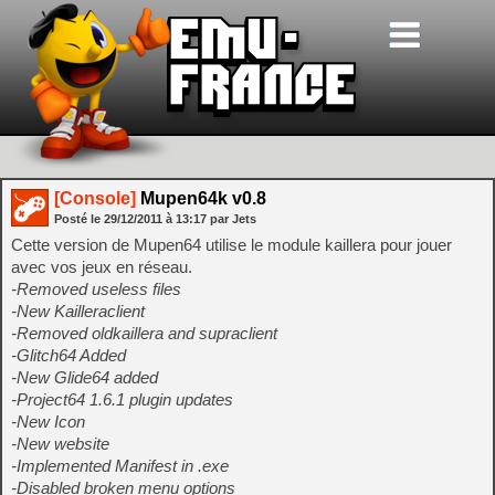
[Console]
Mupen64k v0.8
Posté le
29/12/2011
à
13:17
par Jets
Cette version de Mupen64 utilise le module kaillera pour jouer
avec vos jeux en réseau.
-Removed useless files
-New Kailleraclient
-Removed oldkaillera and supraclient
-Glitch64 Added
-New Glide64 added
-Project64 1.6.1 plugin updates
-New Icon
-New website
-Implemented Manifest in .exe
-Disabled broken menu options