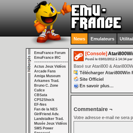
News
Emulateurs
Utilita
EmuFrance Forum
[Console]
Atari800Wi
EmuFrance IRC
Posté le
03/01/2012
à
14:34
par
===================
Basé sur Atari800 & Atari800Wi
Actus Jeux Vidéos
Arcade Fans
Télécharger Atari800Win 
Amiga Museum
Site Officiel
Arkames Trad.
En savoir plus…
Bruno C. Zone
Calice
CBSata
CPS2Shock
EF-Nes
Commentaire ¬
Fan de la NES
GirlFriend Adv.
Votre adresse e-mail ne sera p
Landstalker Trad.
Musée Jeux Vidéos
SMS Power