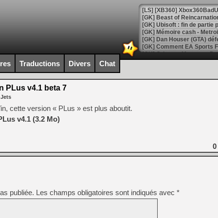
[GK] Beast of Reincarnation
[GK] Ubisoft : fin de parti
[GK] Mémoire cash - Metroid
[GK] Dan Houser (GTA) défe
[GK] Comment EA Sports FC
[GK] Crimson Moon : un Dark
[GK] Isle of Reveries : le j
ires
Traductions
Divers
Chat
[GK] Moonlighter 2 : The En
[GK] Capcom relance Monste
n PLus v4.1 beta 7
 Jets
n, cette version « PLus » est plus aboutit.
[Mo5] Deux inédits du Virtu
PLus v4.1 (3.2 Mo)
[GK] Le beat'em up The Walk
[GK] Endless Legend 2 : enf
0
[LS] [PS5] Le WebKit Userl
as publiée.
Les champs obligatoires sont indiqués avec
*
[GK] Oubliez Crazy Taxi, S
[LS] [Switch] NSZ 5.0.0 es