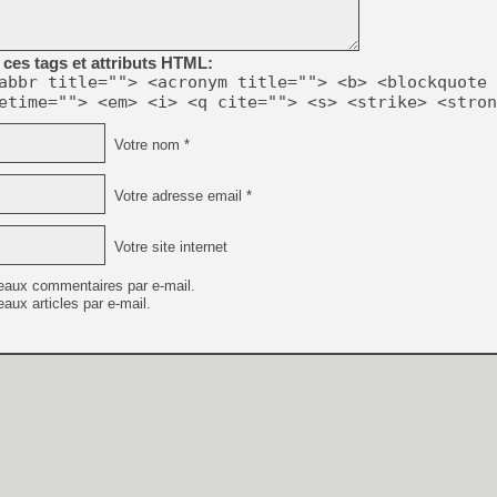
[GK] No More Room in Hell 2
[GK] Un chatbot Atelier Ryz
ces tags et attributs HTML:
[GK] Mémoire cash - Splatte
abbr title=""> <acronym title=""> <b> <blockquote 
[GK] Nvidia : le prix des 
etime=""> <em> <i> <q cite=""> <s> <strike> <stron
[GK] Suikoden Star Leap : 
[Mo5] La mini borne d’arc
Votre nom *
[GK] Atari renoue avec les 
[GK] Le studio de FIFA Worl
[GK] La PlayStation 1 en L
Votre adresse email *
[GK] Dawn of War 4 : les Né
[GK] CloverPit : l'héritier
Votre site internet
[GK] Stellar Blade : Blood R
eaux commentaires par e-mail.
[GK] Palworld Online est a
aux articles par e-mail.
[GK] Wuchang 2 : le souls-l
[GK] Minecraft et ses « Gra