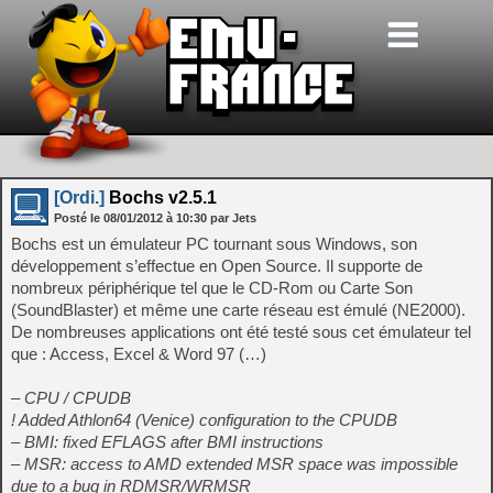
[Ordi.]
Bochs v2.5.1
Posté le
08/01/2012
à
10:30
par Jets
Bochs est un émulateur PC tournant sous Windows, son
développement s’effectue en Open Source. Il supporte de
nombreux périphérique tel que le CD-Rom ou Carte Son
(SoundBlaster) et même une carte réseau est émulé (NE2000).
De nombreuses applications ont été testé sous cet émulateur tel
que : Access, Excel & Word 97 (…)
– CPU / CPUDB
! Added Athlon64 (Venice) configuration to the CPUDB
– BMI: fixed EFLAGS after BMI instructions
– MSR: access to AMD extended MSR space was impossible
due to a bug in RDMSR/WRMSR