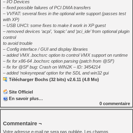
– I/O Devices
– fixed possible failures of PCI DMA transfers
– VVFAT: several fixes in the optional write support (passes test
with XP)
– USB UHCI: some fixes to make it work in XP guest
– removed devices ‘acpi’, ‘ioapic’ and ‘pci_ide’ from optional plugin
control
to avoid trouble
– Config interface / GUI and display libraries
– added VMX .bochsrc option to control VMX support on runtime
– fix for x86-64 .bochsrc option parsing (patch from @SF)
– fix for @SF bug: Crash on WIN2K – ID: 3454214
– added ‘nokeyrepeat’ option for the SDL and win32 gui
Télécharger Bochs (32 bits) v2.6.11 (4.8 Mo)
Site Officiel
En savoir plus…
0
commentaire
Commentaire ¬
Votre adresse e-mail ne sera pas publiée.
Les champs