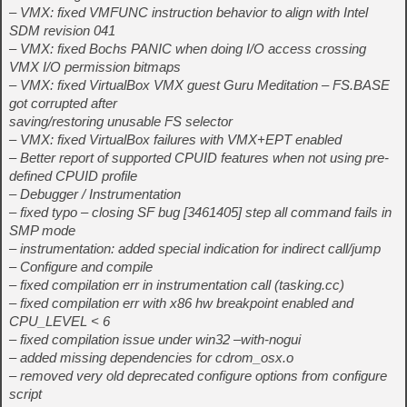
– VMX: fixed VMFUNC instruction behavior to align with Intel
SDM revision 041
– VMX: fixed Bochs PANIC when doing I/O access crossing
VMX I/O permission bitmaps
– VMX: fixed VirtualBox VMX guest Guru Meditation – FS.BASE
got corrupted after
saving/restoring unusable FS selector
– VMX: fixed VirtualBox failures with VMX+EPT enabled
– Better report of supported CPUID features when not using pre-
defined CPUID profile
– Debugger / Instrumentation
– fixed typo – closing SF bug [3461405] step all command fails in
SMP mode
– instrumentation: added special indication for indirect call/jump
– Configure and compile
– fixed compilation err in instrumentation call (tasking.cc)
– fixed compilation err with x86 hw breakpoint enabled and
CPU_LEVEL < 6
– fixed compilation issue under win32 –with-nogui
– added missing dependencies for cdrom_osx.o
– removed very old deprecated configure options from configure
script