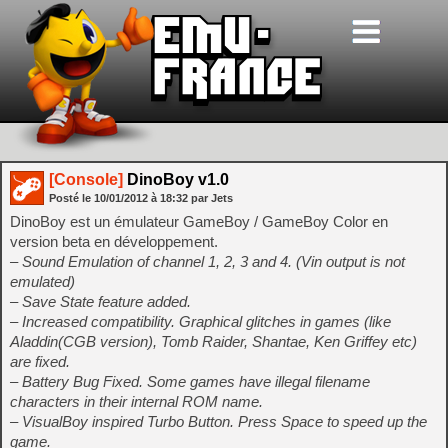
[Console]
DinoBoy v1.0
Posté le
10/01/2012
à
18:32
par Jets
DinoBoy est un émulateur GameBoy / GameBoy Color en
version beta en développement.
– Sound Emulation of channel 1, 2, 3 and 4. (Vin output is not
emulated)
– Save State feature added.
– Increased compatibility. Graphical glitches in games (like
Aladdin(CGB version), Tomb Raider, Shantae, Ken Griffey etc)
are fixed.
– Battery Bug Fixed. Some games have illegal filename
characters in their internal ROM name.
– VisualBoy inspired Turbo Button. Press Space to speed up the
game.