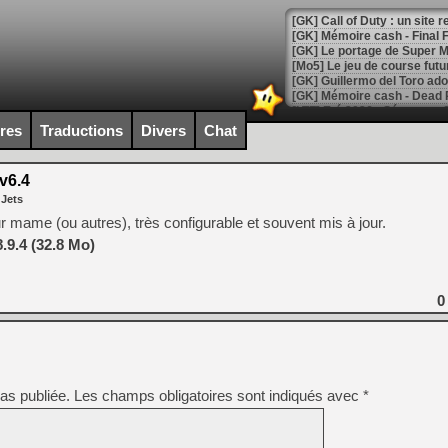
[GK] Le portage de Super M
[Mo5] Le jeu de course fut
[GK] Guillermo del Toro ado
[LTF] Eté 2026 - Séquence 
ires
Traductions
Divers
Chat
[GK] Mistfall Hunter : déjà 
[GK] Wo Long 2 évolue avec
[GK] Crossfire : un TPS à 100
v6.4
[LS] [PS5] Premiers signes 
 Jets
 mame (ou autres), très configurable et souvent mis à jour.
.9.4 (32.8 Mo)
[Mo5] DOOM arrive en cart
0
[GK] Bethesda fête les 30 
[GK] Roblox : l'action en B
[GK] Agenda - GeForce NOW
as publiée.
Les champs obligatoires sont indiqués avec
*
[GK] Devolver Digital en a 
[LS] [PS5] ps5-y2jb-autolo