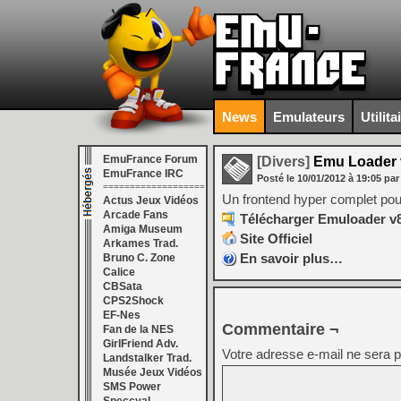
News
Emulateurs
Utilita
EmuFrance Forum
[Divers]
Emu Loader 
EmuFrance IRC
Posté le
10/01/2012
à
19:05
par
===================
Un frontend hyper complet pour
Actus Jeux Vidéos
Arcade Fans
Télécharger Emuloader v8
Amiga Museum
Site Officiel
Arkames Trad.
En savoir plus…
Bruno C. Zone
Calice
CBSata
CPS2Shock
EF-Nes
Commentaire ¬
Fan de la NES
GirlFriend Adv.
Votre adresse e-mail ne sera p
Landstalker Trad.
Musée Jeux Vidéos
SMS Power