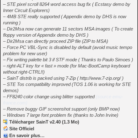
– STE pixel scroll 8264 word access bug fix ( Ecstasy demo by
Inner Circuit Explorers)
– 4MB STE really supported ( Appendix demo by DHS is now
running )
– Dir2Msa now can generate 11 sectors MSA images ( To create
floppy version of Appendix demo by DHS )
– Dir2Msa can directly proceed ZIP file (ZIP to MSA)
– Force PC VBL-Sync is disabled by default (avoid music tempo
problem for new user)
– Fix writing palette bit 3 if STF mode ( Thanks to Paulo Simoes )
– right-ALT key for « fast » mode (for Mac-BootCamp keyboard
without right-CTRL!!)
– SainT distrib is packed using 7-Zip ( http://www.7-zip.org/ )
– STE Tos compatibility improved (TOS 1.06 is working for STE
demos)
– FF8240 color change using blitter supported
(source emu-
france.com)
– Remove buggy GIF screenshot support (only BMP now)
– Windows 7 large font problem fix (thanks to John Irvine)
Télécharger SainT v2.40 (1.3 Mo)
Site Officiel
En savoir plus…