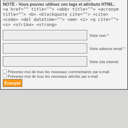
NOTE - Vous pouvez utilisez ces tags et attributs HTML:
<a href="" title=""> <abbr title=""> <acronym
title=""> <b> <blockquote cite=""> <cite>
<code> <del datetime=""> <em> <i> <q cite="">
<s> <strike> <strong>
Votre nom *
Votre adresse email *
Votre site internet
Prévenez-moi de tous les nouveaux commentaires par e-mail.
Prévenez-moi de tous les nouveaux articles par e-mail.