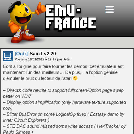
[Ordi.]
SainT v2.20
Posté le
18/01/2012
à
12:17
par Jets
Ecrit à l’origine pour faire tourner les démos, cet émulateur est
maintenant l’un des meilleurs… De plus, il a l’option géniale
d’émuler le bruit du lecteur de l’atari
– DirectX code rewrite to support fullscreen/Option page swap
better on Win7
– Display option simplification (only hardware texture supported
now)
– Blitter BusError on some LogicalOp fixed ( Ecstasy demo by
Inner Circuit Explorers )
– STE DAC sound missed some write access ( HexTracker by
Paulo Simoes )